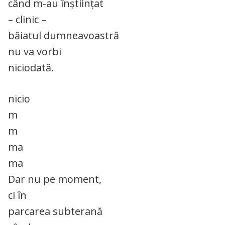
când m-au înștiințat
– clinic –
băiatul dumneavoastră
nu va vorbi
niciodată.
nicio
m
m
ma
ma
Dar nu pe moment,
ci în
parcarea subterană