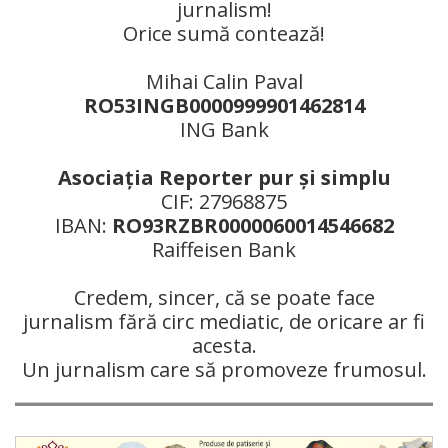
jurnalism!
Orice sumă contează!
Mihai Calin Paval
RO53INGB0000999901462814
ING Bank
Asociaţia Reporter pur şi simplu
CIF: 27968875
IBAN:
RO93RZBR0000060014546682
Raiffeisen Bank
Credem, sincer, că se poate face
jurnalism fără circ mediatic, de oricare ar fi
acesta.
Un jurnalism care să promoveze frumosul.