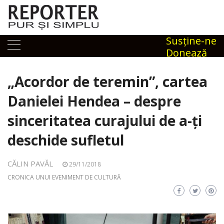
Skip
to
content
Susţine-ne
Donează
„Acordor de teremin”, cartea
Danielei Hendea – despre
sinceritatea curajului de a-ți
deschide sufletul
CĂLIN PAVĂL
29/11/2018
CRONICA UNUI EVENIMENT DE CULTURĂ