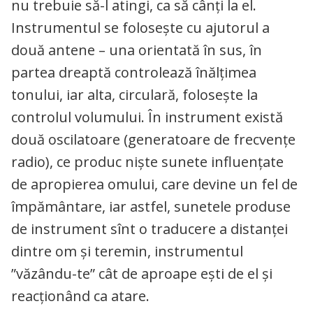
nu trebuie să-l atingi, ca să cânți la el.
Instrumentul se foloseşte cu ajutorul a
două antene – una orientată în sus, în
partea dreaptă controlează înălţimea
tonului, iar alta, circulară, foloseşte la
controlul volumului. În instrument există
două oscilatoare (generatoare de frecvenţe
radio), ce produc niște sunete influențate
de apropierea omului, care devine un fel de
împământare, iar astfel, sunetele produse
de instrument sînt o traducere a distanței
dintre om și teremin, instrumentul
”văzându-te” cât de aproape ești de el și
reacționând ca atare.