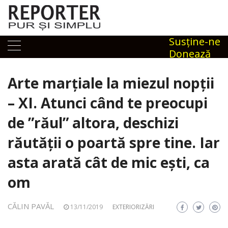
Skip
to
content
Susţine-ne
Donează
Arte marțiale la miezul nopții
– XI. Atunci când te preocupi
de ”răul” altora, deschizi
răutății o poartă spre tine. Iar
asta arată cât de mic ești, ca
om
CĂLIN PAVĂL
13/11/2019
EXTERIORIZĂRI