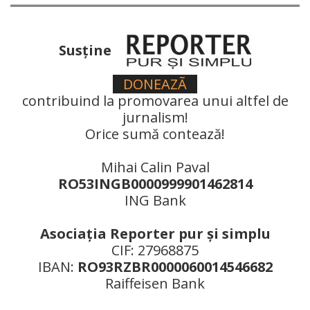
Susţine
DONEAZÃ
contribuind la promovarea unui altfel de
jurnalism!
Orice sumă contează!
Mihai Calin Paval
RO53INGB0000999901462814
ING Bank
Asociaţia Reporter pur şi simplu
CIF: 27968875
IBAN:
RO93RZBR0000060014546682
Raiffeisen Bank