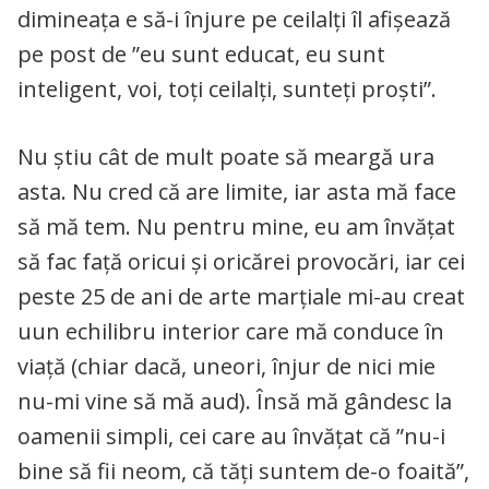
dimineața e să-i înjure pe ceilalți îl afișează
pe post de ”eu sunt educat, eu sunt
inteligent, voi, toți ceilalți, sunteți proști”.
Nu știu cât de mult poate să meargă ura
asta. Nu cred că are limite, iar asta mă face
să mă tem. Nu pentru mine, eu am învățat
să fac față oricui și oricărei provocări, iar cei
peste 25 de ani de arte marțiale mi-au creat
uun echilibru interior care mă conduce în
viață (chiar dacă, uneori, înjur de nici mie
nu-mi vine să mă aud). Însă mă gândesc la
oamenii simpli, cei care au învățat că ”nu-i
bine să fii neom, că tăți suntem de-o foaită”,