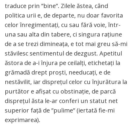
traduce prin ”bine”. Zilele ăstea, când
politica urii e, de departe, nu doar favorita
celor înregimentați, cu sau fără voie, într-
una sau alta din tabere, ci singura rațiune
de a se trezi dimineața, e tot mai greu să-mi
stăvilesc sentimentul de dezgust. Apetitul
ăstora de a-i înjura pe ceilalți, etichetați la
grămadă drept proști, needucați, e de
nestăvilit, iar disprețul celor cu înjurătura la
purtător e afișat cu obstinație, de parcă
disprețul ăsta le-ar conferi un statut net
superior față de ”pulime” (iertată fie-mi
exprimarea).