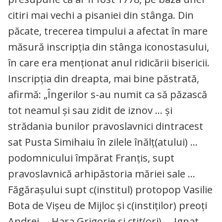
citiri mai vechi a pisaniei din stânga. Din
păcate, trecerea timpului a afectat în mare
măsură inscripția din stânga iconostasului,
în care era menționat anul ridicării bisericii.
Inscripția din dreapta, mai bine păstrată,
afirmă: „Îngerilor s-au numit ca să păzască
tot neamul și sau zidit de iznov … și
strădania bunilor pravoslavnici dintracest
sat Pusta Simihaiu în zilele înălț(atului) …
podomnicului împărat Franțis, supt
pravoslavnică arhipăstoria măriei sale …
Făgărașului supt c(institul) protopop Vasilie
Bota de Vișeu de Mijloc și c(instiților) preoți
Andrei … Hara Grigorie și ctit(ori) … Ignat,