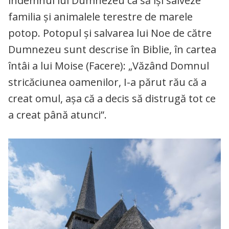
îndemnul lui Dumnezeu ca să își salveze
familia și animalele terestre de marele
potop. Potopul și salvarea lui Noe de către
Dumnezeu sunt descrise în Biblie, în cartea
întâi a lui Moise (Facere): „Văzând Domnul
stricăciunea oamenilor, I-a părut rău că a
creat omul, așa că a decis să distrugă tot ce
a creat până atunci”.