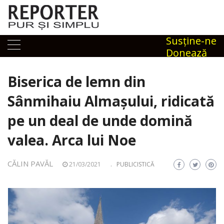
Skip
to
content
Susţine-ne
Donează
Biserica de lemn din
Sânmihaiu Almașului, ridicată
pe un deal de unde domină
valea. Arca lui Noe
CĂLIN PAVĂL
21/03/2021
.
PUBLICISTICĂ