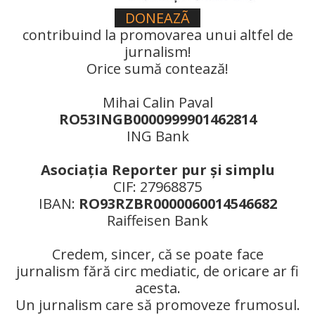
DONEAZÃ
contribuind la promovarea unui altfel de
jurnalism!
Orice sumă contează!
Mihai Calin Paval
RO53INGB0000999901462814
ING Bank
Asociaţia Reporter pur şi simplu
CIF: 27968875
IBAN:
RO93RZBR0000060014546682
Raiffeisen Bank
Credem, sincer, că se poate face
jurnalism fără circ mediatic, de oricare ar fi
acesta.
Un jurnalism care să promoveze frumosul.