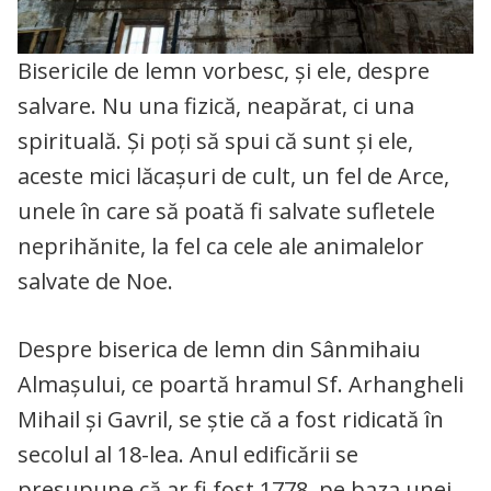
Bisericile de lemn vorbesc, și ele, despre
salvare. Nu una fizică, neapărat, ci una
spirituală. Și poți să spui că sunt și ele,
aceste mici lăcașuri de cult, un fel de Arce,
unele în care să poată fi salvate sufletele
neprihănite, la fel ca cele ale animalelor
salvate de Noe.
Despre biserica de lemn din Sânmihaiu
Almașului, ce poartă hramul Sf. Arhangheli
Mihail și Gavril, se știe că a fost ridicată în
secolul al 18-lea. Anul edificării se
presupune că ar fi fost 1778, pe baza unei