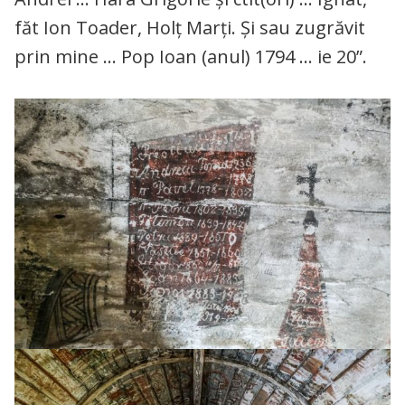
făt Ion Toader, Holț Marți. Și sau zugrăvit
prin mine … Pop Ioan (anul) 1794 … ie 20”.