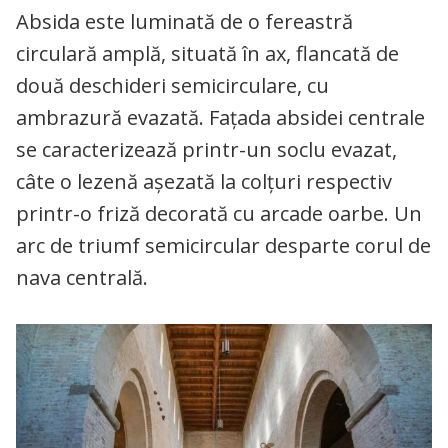
Absida este luminată de o fereastră
circulară amplă, situată în ax, flancată de
două deschideri semicirculare, cu
ambrazură evazată. Faţada absidei centrale
se caracterizează printr-un soclu evazat,
câte o lezenă aşezată la colţuri respectiv
printr-o friză decorată cu arcade oarbe. Un
arc de triumf semicircular desparte corul de
nava centrală.