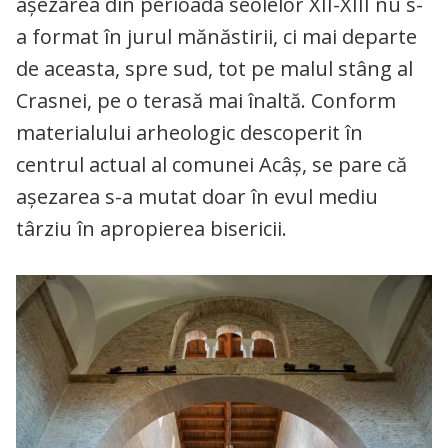
aşezarea din perioada seolelor XII-XIII nu s-
a format în jurul mănăstirii, ci mai departe
de aceasta, spre sud, tot pe malul stâng al
Crasnei, pe o terasă mai înaltă. Conform
materialului arheologic descoperit în
centrul actual al comunei Acâş, se pare că
aşezarea s-a mutat doar în evul mediu
târziu în apropierea bisericii.