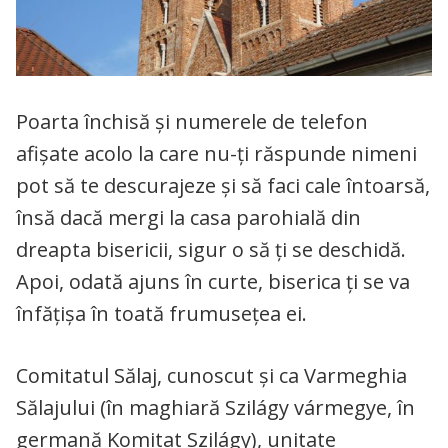
Poarta închisă și numerele de telefon
afișate acolo la care nu-ți răspunde nimeni
pot să te descurajeze și să faci cale întoarsă,
însă dacă mergi la casa parohială din
dreapta bisericii, sigur o să ți se deschidă.
Apoi, odată ajuns în curte, biserica ți se va
înfățișa în toată frumusețea ei.
Comitatul Sălaj, cunoscut și ca Varmeghia
Sălajului (în maghiară Szilágy vármegye, în
germană Komitat Szilágy), unitate