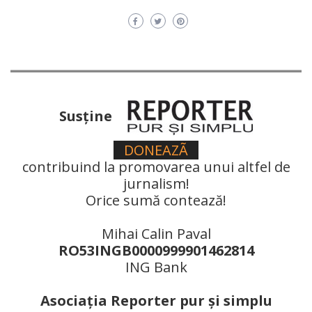
Susţine
DONEAZÃ
contribuind la promovarea unui altfel de
jurnalism!
Orice sumă contează!
Mihai Calin Paval
RO53INGB0000999901462814
ING Bank
Asociaţia Reporter pur şi simplu