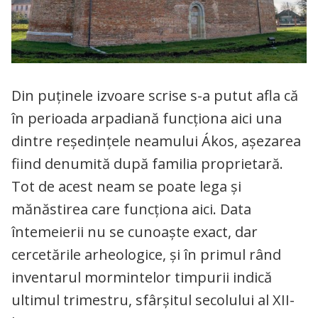
Din puţinele izvoare scrise s-a putut afla că
în perioada arpadiană funcţiona aici una
dintre reşedinţele neamului Ákos, aşezarea
fiind denumită după familia proprietară.
Tot de acest neam se poate lega şi
mănăstirea care funcţiona aici. Data
întemeierii nu se cunoaşte exact, dar
cercetările arheologice, şi în primul rând
inventarul mormintelor timpurii indică
ultimul trimestru, sfârşitul secolului al XII-