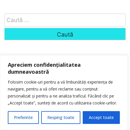
Search
for:
Apreciem confidențialitatea
Ultimele postări
dumneavoastră
Simpozionul Internațional de Arte
Vizuale ARTA ÎN GRĂDINĂ, ediție
Folosim cookie-uri pentru a vă îmbunătăți experiența de
aniversară
navigare, pentru a vă oferi reclame sau conținut
Schimbarea la Față
personalizat și pentru a ne analiza traficul. Făcând clic pe
14 ani de excelență! 1.472 de premii
„Accept toate”, sunteți de acord cu utilizarea cookie-urilor.
transformă Jiboul într-un reper al
performanței artistice din România
Preferinte
Resping toate
Accept toate
Liniște de vară