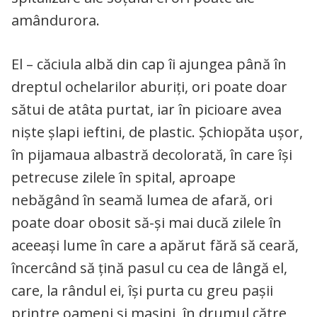
amândurora.
El – căciula albă din cap îi ajungea până în
dreptul ochelarilor aburiți, ori poate doar
sătui de atâta purtat, iar în picioare avea
niște șlapi ieftini, de plastic. Șchiopăta ușor,
în pijamaua albastră decolorată, în care își
petrecuse zilele în spital, aproape
nebăgând în seamă lumea de afară, ori
poate doar obosit să-și mai ducă zilele în
aceeași lume în care a apărut fără să ceară,
încercând să țină pasul cu cea de lângă el,
care, la rândul ei, își purta cu greu pașii
printre oameni și mașini, în drumul către