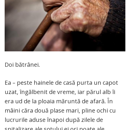
Doi bătrânei.
Ea – peste hainele de casă purta un capot
uzat, îngălbenit de vreme, iar părul alb îi
era ud de la ploaia măruntă de afară. În
mâini căra două plase mari, pline ochi cu
lucrurile aduse înapoi după zilele de
spitalizare ale soțului ei ori poate ale