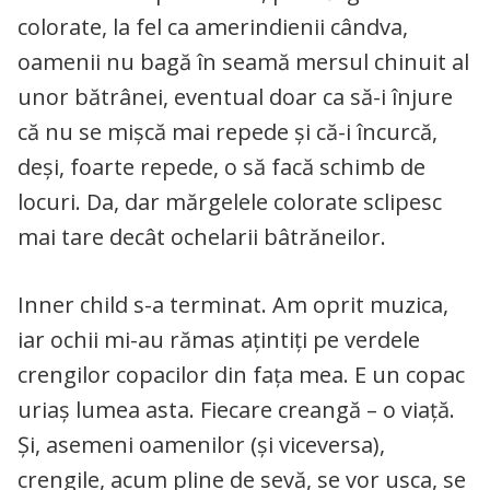
colorate, la fel ca amerindienii cândva,
oamenii nu bagă în seamă mersul chinuit al
unor bătrânei, eventual doar ca să-i înjure
că nu se mișcă mai repede și că-i încurcă,
deși, foarte repede, o să facă schimb de
locuri. Da, dar mărgelele colorate sclipesc
mai tare decât ochelarii bâtrăneilor.
Inner child s-a terminat. Am oprit muzica,
iar ochii mi-au rămas ațintiți pe verdele
crengilor copacilor din fața mea. E un copac
uriaș lumea asta. Fiecare creangă – o viață.
Și, asemeni oamenilor (și viceversa),
crengile, acum pline de sevă, se vor usca, se