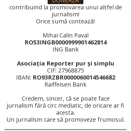
DONEAZÃ
contribuind la promovarea unui altfel de
jurnalism!
Orice sumă contează!
Mihai Calin Paval
RO53INGB0000999901462814
ING Bank
Asociaţia Reporter pur şi simplu
CIF: 27968875
IBAN:
RO93RZBR0000060014546682
Raiffeisen Bank
Credem, sincer, că se poate face
jurnalism fără circ mediatic, de oricare ar fi
acesta.
Un jurnalism care să promoveze frumosul.