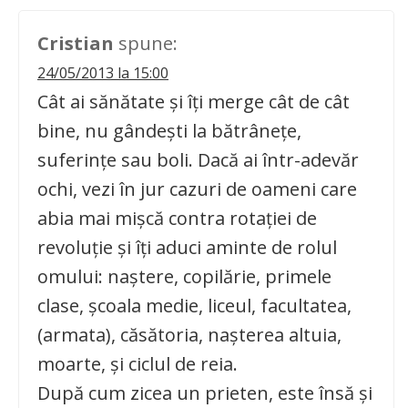
Cristian
spune:
24/05/2013 la 15:00
Cât ai sănătate şi îţi merge cât de cât
bine, nu gândeşti la bătrâneţe,
suferinţe sau boli. Dacă ai într-adevăr
ochi, vezi în jur cazuri de oameni care
abia mai mişcă contra rotaţiei de
revoluţie şi îţi aduci aminte de rolul
omului: naştere, copilărie, primele
clase, şcoala medie, liceul, facultatea,
(armata), căsătoria, naşterea altuia,
moarte, şi ciclul de reia.
După cum zicea un prieten, este însă şi