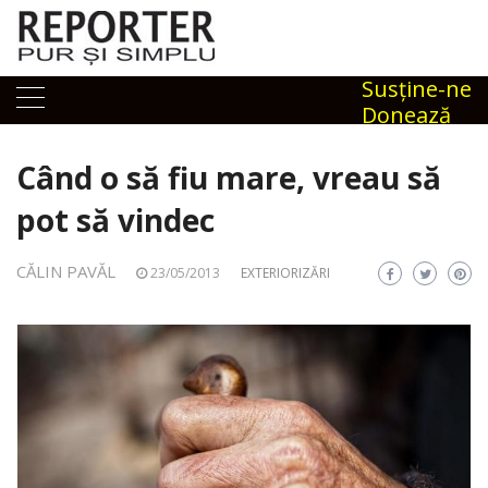
Skip
to
content
Susţine-ne
Donează
Când o să fiu mare, vreau să
pot să vindec
CĂLIN PAVĂL
23/05/2013
EXTERIORIZĂRI