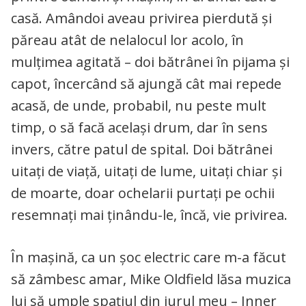
casă. Amândoi aveau privirea pierdută și
păreau atât de nelalocul lor acolo, în
mulțimea agitată – doi bătrânei în pijama și
capot, încercând să ajungă cât mai repede
acasă, de unde, probabil, nu peste mult
timp, o să facă același drum, dar în sens
invers, către patul de spital. Doi bătrânei
uitați de viață, uitați de lume, uitați chiar și
de moarte, doar ochelarii purtați pe ochii
resemnați mai ținându-le, încă, vie privirea.
În mașină, ca un șoc electric care m-a făcut
să zâmbesc amar, Mike Oldfield lăsa muzica
lui să umple spațiul din jurul meu – Inner