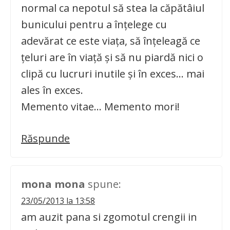
normal ca nepotul să stea la căpătâiul
bunicului pentru a înţelege cu
adevărat ce este viaţa, să înţeleagă ce
ţeluri are în viaţă şi să nu piardă nici o
clipă cu lucruri inutile şi în exces… mai
ales în exces.
Memento vitae… Memento mori!
Răspunde
mona mona
spune:
23/05/2013 la 13:58
am auzit pana si zgomotul crengii in