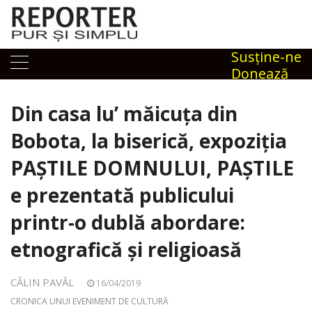
Skip
to
content
Susţine-ne
Donează
Din casa lu’ măicuța din
Bobota, la biserică, expoziția
PAȘTILE DOMNULUI, PAȘTILE
e prezentată publicului
printr-o dublă abordare:
etnografică și religioasă
CĂLIN PAVĂL
16/04/2019
CRONICA UNUI EVENIMENT DE CULTURĂ