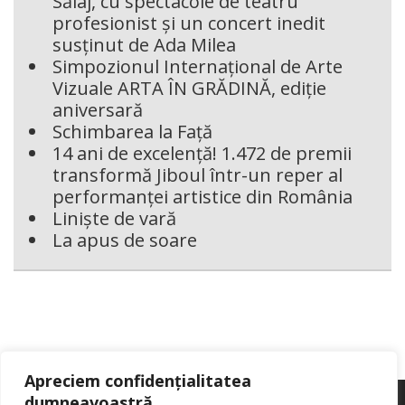
Sălaj, cu spectacole de teatru
profesionist și un concert inedit
susținut de Ada Milea
Simpozionul Internațional de Arte
Vizuale ARTA ÎN GRĂDINĂ, ediție
aniversară
Schimbarea la Față
14 ani de excelență! 1.472 de premii
transformă Jiboul într-un reper al
performanței artistice din România
Liniște de vară
La apus de soare
Apreciem confidențialitatea
dumneavoastră