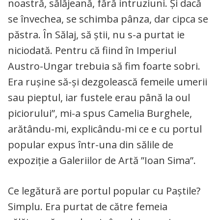
noastră, sălăjeană, fără intruziuni. Și dacă
se învechea, se schimba pânza, dar cipca se
păstra. În Sălaj, să știi, nu s-a purtat ie
niciodată. Pentru că fiind în Imperiul
Austro-Ungar trebuia să fim foarte sobri.
Era rușine să-și dezgolească femeile umerii
sau pieptul, iar fustele erau până la oul
piciorului”, mi-a spus Camelia Burghele,
arătându-mi, explicându-mi ce e cu portul
popular expus într-una din sălile de
expoziție a Galeriilor de Artă ”Ioan Sima”.
Ce legătură are portul popular cu Paștile?
Simplu. Era purtat de către femeia