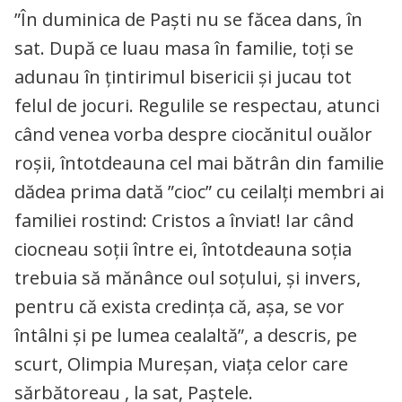
”În duminica de Paști nu se făcea dans, în
sat. După ce luau masa în familie, toți se
adunau în țintirimul bisericii și jucau tot
felul de jocuri. Regulile se respectau, atunci
când venea vorba despre ciocănitul ouălor
roșii, întotdeauna cel mai bătrân din familie
dădea prima dată ”cioc” cu ceilalți membri ai
familiei rostind: Cristos a înviat! Iar când
ciocneau soții între ei, întotdeauna soția
trebuia să mănânce oul soțului, și invers,
pentru că exista credința că, așa, se vor
întâlni și pe lumea cealaltă”, a descris, pe
scurt, Olimpia Mureșan, viața celor care
sărbătoreau , la sat, Paștele.