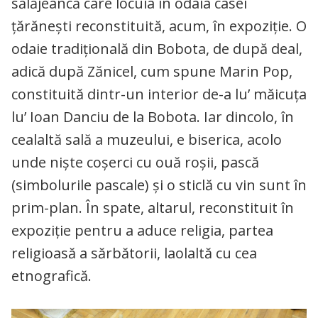
sălăjeancă care locuia în odaia casei
țărănești reconstituită, acum, în expoziție. O
odaie tradițională din Bobota, de după deal,
adică după Zănicel, cum spune Marin Pop,
constituită dintr-un interior de-a lu’ măicuța
lu’ Ioan Danciu de la Bobota. Iar dincolo, în
cealaltă sală a muzeului, e biserica, acolo
unde niște coșerci cu ouă roșii, pască
(simbolurile pascale) și o sticlă cu vin sunt în
prim-plan. În spate, altarul, reconstituit în
expoziție pentru a aduce religia, partea
religioasă a sărbătorii, laolaltă cu cea
etnografică.