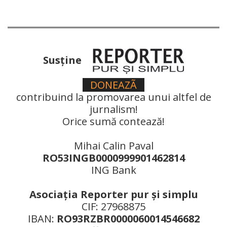
Susţine
DONEAZÃ
contribuind la promovarea unui altfel de
jurnalism!
Orice sumă contează!
Mihai Calin Paval
RO53INGB0000999901462814
ING Bank
Asociaţia Reporter pur şi simplu
CIF: 27968875
IBAN:
RO93RZBR0000060014546682