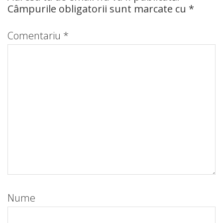
Câmpurile obligatorii sunt marcate cu
*
Comentariu
*
Nume