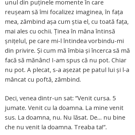
unul din puținele momente în care
reușeam să îmi focalizez imaginea, în fața
mea, zâmbind așa cum știa el, cu toată fața,
mai ales cu ochii. Ținea în mâna întinsă
șnițelul, pe care mi-l întindea vorbindu-mi
din privire. Și cum mă îmbia și încerca să mă
facă să mănânc! I-am spus că nu pot. Chiar
nu pot. A plecat, s-a așezat pe patul lui și l-a
mâncat cu poftă, zâmbind.
Deci, venea dintr-un sat: ”Venit cursa. 5
jumate. Venit cu la doamna. La mine venit
sus. La doamna, nu. Nu lăsat. De… nu bine
che nu venit la doamna. Treaba ta!”.