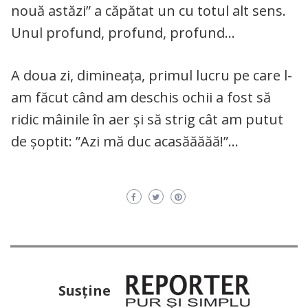
nouă astăzi” a căpătat un cu totul alt sens.
Unul profund, profund, profund…
A doua zi, dimineața, primul lucru pe care l-
am făcut când am deschis ochii a fost să
ridic mâinile în aer și să strig cât am putut
de șoptit: ”Azi mă duc acasăăăăă!”…
Susţine