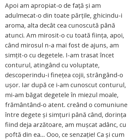
Apoi am apropiat-o de față și am
adulmecat-o din toate părțile, ghicindu-i
aroma, alta decât cea cunoscută până
atunci. Am mirosit-o cu toată ființa, apoi,
când mirosul n-a mai fost de ajuns, am
simțit-o cu degetele. I-am trasat încet
conturul, atingând cu voluptate,
descoperindu-i finețea cojii, strângând-o
ușor. Iar după ce i-am cunoscut conturul,
mi-am băgat degetele în miezul moale,
frământând-o atent. creând o comuniune
între degete și simțuri până când, dorința
fiind deja arzătoare, am mușcat adânc, cu
poftă din ea… Ooo, ce senzație! Ca și cum