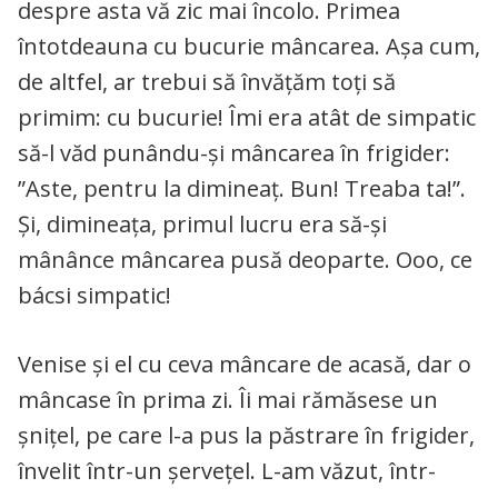
despre asta vă zic mai încolo. Primea
întotdeauna cu bucurie mâncarea. Așa cum,
de altfel, ar trebui să învățăm toți să
primim: cu bucurie! Îmi era atât de simpatic
să-l văd punându-și mâncarea în frigider:
”Aste, pentru la dimineaț. Bun! Treaba ta!”.
Și, dimineața, primul lucru era să-și
mânânce mâncarea pusă deoparte. Ooo, ce
bácsi simpatic!
Venise și el cu ceva mâncare de acasă, dar o
mâncase în prima zi. Îi mai rămăsese un
șnițel, pe care l-a pus la păstrare în frigider,
învelit într-un șervețel. L-am văzut, într-