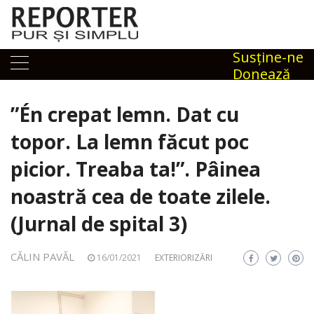
Skip
to
content
Susţine-ne
Donează
”Én crepat lemn. Dat cu
topor. La lemn făcut poc
picior. Treaba ta!”. Pâinea
noastră cea de toate zilele.
(Jurnal de spital 3)
CĂLIN PAVĂL
16/01/2021
EXTERIORIZĂRI