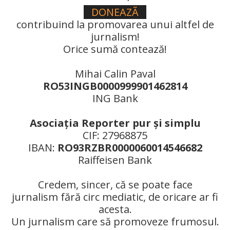
DONEAZÃ
contribuind la promovarea unui altfel de
jurnalism!
Orice sumă contează!
Mihai Calin Paval
RO53INGB0000999901462814
ING Bank
Asociaţia Reporter pur şi simplu
CIF: 27968875
IBAN:
RO93RZBR0000060014546682
Raiffeisen Bank
Credem, sincer, că se poate face
jurnalism fără circ mediatic, de oricare ar fi
acesta.
Un jurnalism care să promoveze frumosul.