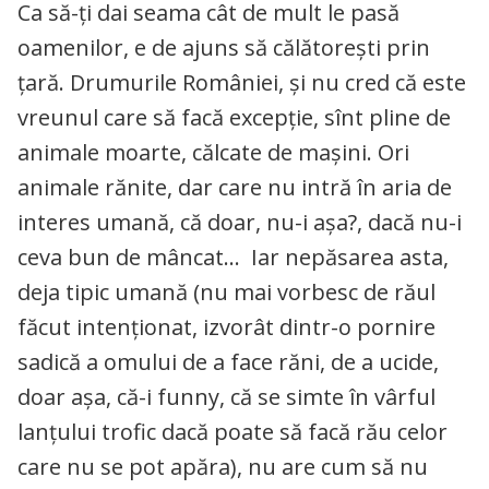
Ca să-ți dai seama cât de mult le pasă
oamenilor, e de ajuns să călătorești prin
țară. Drumurile României, și nu cred că este
vreunul care să facă excepție, sînt pline de
animale moarte, călcate de mașini. Ori
animale rănite, dar care nu intră în aria de
interes umană, că doar, nu-i așa?, dacă nu-i
ceva bun de mâncat… Iar nepăsarea asta,
deja tipic umană (nu mai vorbesc de răul
făcut intenționat, izvorât dintr-o pornire
sadică a omului de a face răni, de a ucide,
doar așa, că-i funny, că se simte în vârful
lanțului trofic dacă poate să facă rău celor
care nu se pot apăra), nu are cum să nu