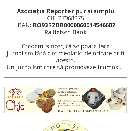
Asociaţia Reporter pur şi simplu
CIF: 27968875
IBAN:
RO93RZBR0000060014546682
Raiffeisen Bank
Credem, sincer, că se poate face
jurnalism fără circ mediatic, de oricare ar fi
acesta.
Un jurnalism care să promoveze frumosul.