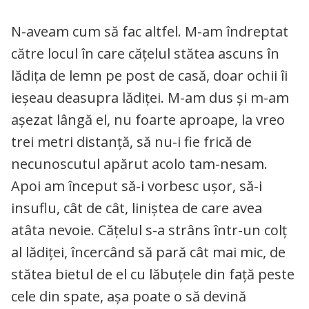
N-aveam cum să fac altfel. M-am îndreptat
către locul în care cățelul stătea ascuns în
lădița de lemn pe post de casă, doar ochii îi
ieșeau deasupra lădiței. M-am dus și m-am
așezat lângă el, nu foarte aproape, la vreo
trei metri distanță, să nu-i fie frică de
necunoscutul apărut acolo tam-nesam.
Apoi am început să-i vorbesc ușor, să-i
insuflu, cât de cât, liniștea de care avea
atâta nevoie. Cățelul s-a strâns într-un colț
al lădiței, încercând să pară cât mai mic, de
stătea bietul de el cu lăbuțele din față peste
cele din spate, așa poate o să devină