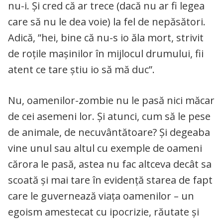
nu-i. Și cred că ar trece (dacă nu ar fi legea
care să nu le dea voie) la fel de nepăsători.
Adică, ”hei, bine că nu-s io ăla mort, strivit
de roțile mașinilor în mijlocul drumului, fii
atent ce tare știu io să mă duc”.
Nu, oamenilor-zombie nu le pasă nici măcar
de cei asemeni lor. Și atunci, cum să le pese
de animale, de necuvântătoare? Și degeaba
vine unul sau altul cu exemple de oameni
cărora le pasă, astea nu fac altceva decât sa
scoată și mai tare în evidență starea de fapt
care le guvernează viața oamenilor – un
egoism amestecat cu ipocrizie, răutate și