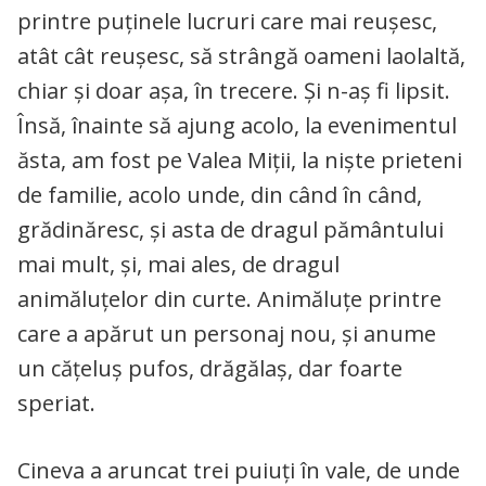
printre puținele lucruri care mai reușesc,
atât cât reușesc, să strângă oameni laolaltă,
chiar și doar așa, în trecere. Și n-aș fi lipsit.
Însă, înainte să ajung acolo, la evenimentul
ăsta, am fost pe Valea Miții, la niște prieteni
de familie, acolo unde, din când în când,
grădinăresc, și asta de dragul pământului
mai mult, și, mai ales, de dragul
animăluțelor din curte. Animăluțe printre
care a apărut un personaj nou, și anume
un cățeluș pufos, drăgălaș, dar foarte
speriat.
Cineva a aruncat trei puiuți în vale, de unde