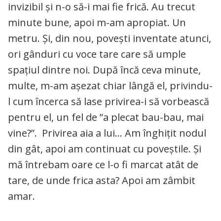
invizibil și n-o să-i mai fie frică. Au trecut
minute bune, apoi m-am apropiat. Un
metru. Și, din nou, povești inventate atunci,
ori gânduri cu voce tare care să umple
spațiul dintre noi. După încă ceva minute,
multe, m-am așezat chiar lângă el, privindu-
l cum încerca să lase privirea-i să vorbească
pentru el, un fel de ”a plecat bau-bau, mai
vine?”. Privirea aia a lui… Am înghițit nodul
din gât, apoi am continuat cu poveștile. Și
mă întrebam oare ce l-o fi marcat atât de
tare, de unde frica asta? Apoi am zâmbit
amar.