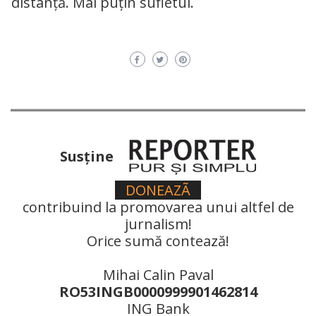
distanță. Mai puțin sufletul.
Susţine
DONEAZÃ
contribuind la promovarea unui altfel de
jurnalism!
Orice sumă contează!
Mihai Calin Paval
RO53INGB0000999901462814
ING Bank