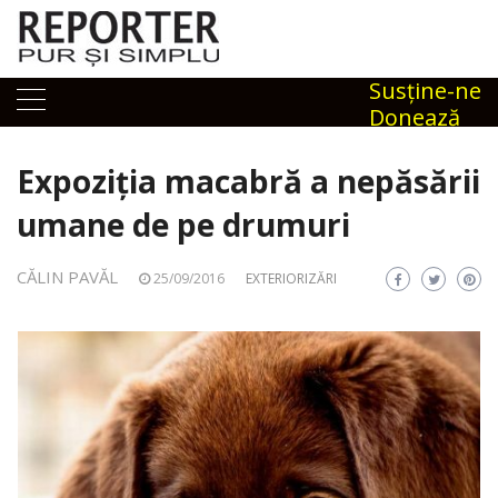
Skip
to
content
Susţine-ne
Donează
Expoziția macabră a nepăsării
umane de pe drumuri
CĂLIN PAVĂL
25/09/2016
EXTERIORIZĂRI