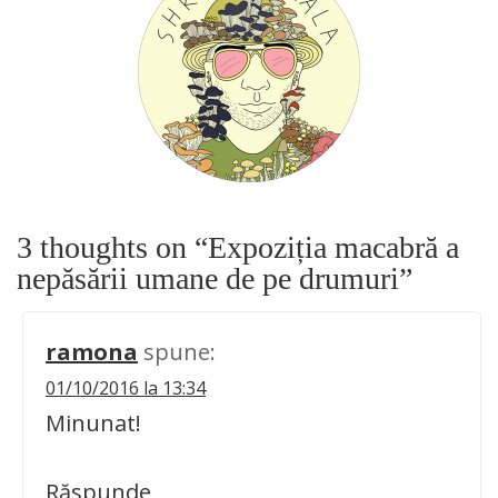
3 thoughts on “
Expoziția macabră a
nepăsării umane de pe drumuri
”
ramona
spune:
01/10/2016 la 13:34
Minunat!
Răspunde