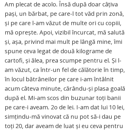
Am plecat de acolo. Însă după doar câțiva
pași, un bărbat, pe care-l tot văd prin zonă,
și pe care l-am văzut de multe ori cu copiii,
mă oprește. Apoi, vizibil încurcat, mă salută
și, așa, privind mai mult pe lângă mine, îmi
spune ceva legat de două kilograme de
cartofi, și ălea, prea scumpe pentru el. Și l-
am văzut, ca într-un fel de călătorie în timp,
în locul bătrâneilor pe care i-am întâlnit
acum câteva minute, cărându-și plasa goală
după el. Mi-am scos din buzunar toți banii
pe care-i aveam. 2o de lei. I-am dat lui 10 lei,
simțindu-mă vinovat că nu pot să-i dau pe
toți 20, dar aveam de luat și eu ceva pentru