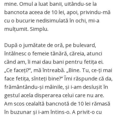
mine. Omul a luat banii, uitându-se la
bancnota aceea de 10 lei, apoi, privindu-mă
cu o bucurie nedisimulată în ochi, mi-a
mulțumit. Simplu.
După o jumătate de oră, pe bulevard,
întâlnesc o femeie tânără, căreia, atunci
când am, îi mai dau bani pentru fetița ei.
„Ce faceți?”, mă întreabă. „Bine. Tu, ce-ți mai
face fetița, sînteți bine?” Îmi răspunde că da,
frământându-și mâinile, și i-am deslușit în
gestul acela disperarea celui care nu are.
Am scos cealaltă bancnotă de 10 lei rămasă
în buzunar și i-am întins-o. A privit-o cu