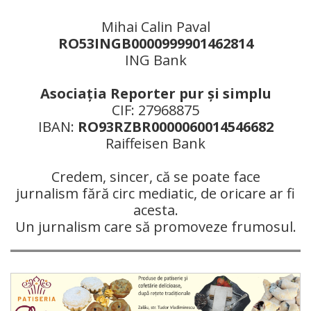
Mihai Calin Paval
RO53INGB0000999901462814
ING Bank
Asociaţia Reporter pur şi simplu
CIF: 27968875
IBAN:
RO93RZBR0000060014546682
Raiffeisen Bank
Credem, sincer, că se poate face
jurnalism fără circ mediatic, de oricare ar fi
acesta.
Un jurnalism care să promoveze frumosul.