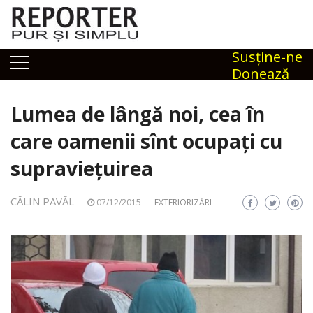
Skip
to
content
Susţine-ne
Donează
Lumea de lângă noi, cea în
care oamenii sînt ocupați cu
supraviețuirea
CĂLIN PAVĂL
07/12/2015
EXTERIORIZĂRI