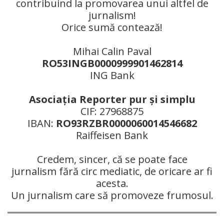
contribuind la promovarea unui altfel de
jurnalism!
Orice sumă contează!
Mihai Calin Paval
RO53INGB0000999901462814
ING Bank
Asociaţia Reporter pur şi simplu
CIF: 27968875
IBAN:
RO93RZBR0000060014546682
Raiffeisen Bank
Credem, sincer, că se poate face
jurnalism fără circ mediatic, de oricare ar fi
acesta.
Un jurnalism care să promoveze frumosul.