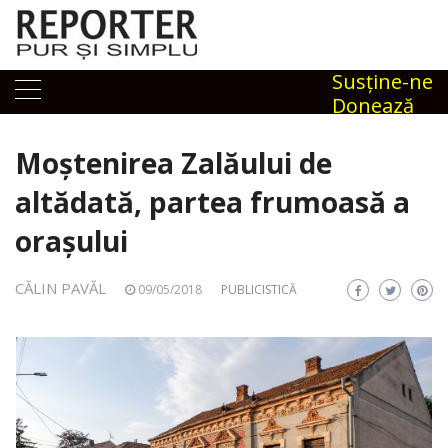
Skip
to
content
Susţine-ne
Donează
Moștenirea Zalăului de
altădată, partea frumoasă a
orașului
CĂLIN PAVĂL
09/05/2018
PUBLICISTICĂ