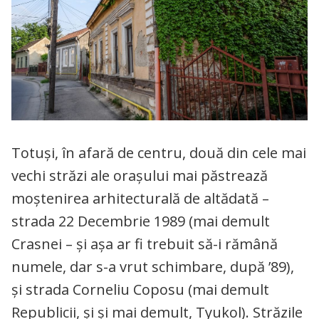
Totuși, în afară de centru, două din cele mai
vechi străzi ale orașului mai păstrează
moștenirea arhitecturală de altădată –
strada 22 Decembrie 1989 (mai demult
Crasnei – și așa ar fi trebuit să-i rămână
numele, dar s-a vrut schimbare, după ’89),
și strada Corneliu Coposu (mai demult
Republicii, și și mai demult, Tyukol). Străzile