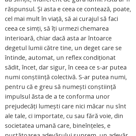
răspunsul. Și asta e ceea ce contează, poate,
cel mai mult în viață, să ai curajul să faci
ceea ce simți, să îți urmezi chemarea
interioară, chiar dacă asta ar întoarce
degetul lumii către tine, un deget care se
întinde, automat, un reflex condiționat
sădit, încet, dar sigur, în ceea ce s-ar putea
numi conștiință colectivă. S-ar putea numi,
pentru că e greu să numești conștiință
impulsul ăsta de a te conforma unor
prejudecăți lumești care nici măcar nu sînt
ale tale, ci importate, cu sau fără voie, din
societatea umană care, bineînțeles, e
purtătoarea adevărului suprem, un adevăr,