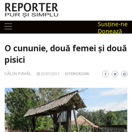
Skip
to
content
Susţine-ne
Donează
O cununie, două femei și două
pisici
CĂLIN PAVĂL
25/07/2017
EXTERIORIZĂRI