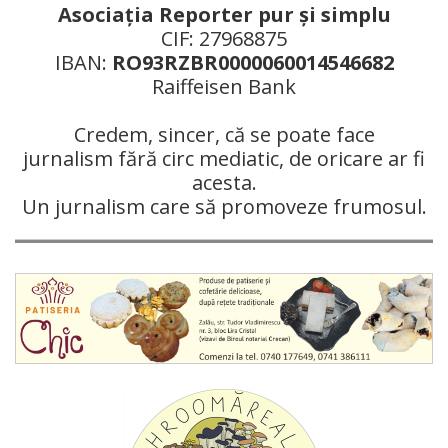
Asociaţia Reporter pur şi simplu
CIF: 27968875
IBAN:
RO93RZBR0000060014546682
Raiffeisen Bank
Credem, sincer, că se poate face
jurnalism fără circ mediatic, de oricare ar fi
acesta.
Un jurnalism care să promoveze frumosul.