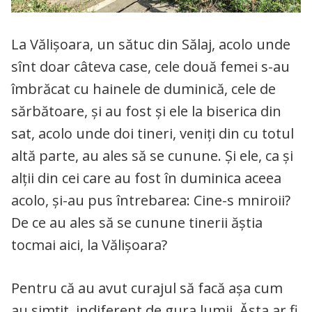
La Vălișoara, un sătuc din Sălaj, acolo unde
sînt doar câteva case, cele două femei s-au
îmbrăcat cu hainele de duminică, cele de
sărbătoare, și au fost și ele la biserica din
sat, acolo unde doi tineri, veniți din cu totul
altă parte, au ales să se cunune. Și ele, ca și
alții din cei care au fost în duminica aceea
acolo, și-au pus întrebarea: Cine-s mniroii?
De ce au ales să se cunune tinerii ăștia
tocmai aici, la Vălișoara?
Pentru că au avut curajul să facă așa cum
au simțit, indiferent de gura lumii. Ăsta ar fi