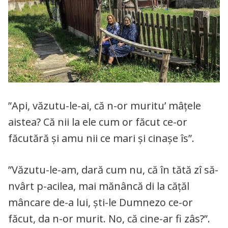
”Api, văzutu-le-ai, că n-or muritu’ mâțele
aistea? Că nii la ele cum or făcut ce-or
făcutără și amu nii ce mari și cinașe îs”.
”Văzutu-le-am, dară cum nu, că în tătă zî să-
nvârt p-acilea, mai mănâncă di la cățăl
mâncare de-a lui, ști-le Dumnezo ce-or
făcut, da n-or murit. No, că cine-ar fi zâs?”.