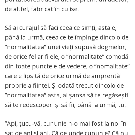
de altfel, fabricat în culise.
Să ai curajul să faci ceea ce simți, asta e,
până la urmă, ceea ce te împinge dincolo de
”normalitatea” unei vieți supusă dogmelor,
de orice fel ar fi ele, o ”normalitate” comodă
din toate punctele de vedere, o ”nomalitate”
care e lipsită de orice urmă de amprentă
proprie a ființei. Și odată trecut dincolo de
”normalitatea” asta, ai șansa să te regăsești,
să te redescoperi și să fii, până la urmă, tu.
”Api, țucu-vă, cununie n-o mai fost la noi în
sat de ani și ani. Că de unde cununie? Că nu