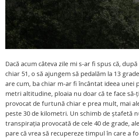
Dacă acum câteva zile mi s-ar fi spus că, dup
chiar 51, o să ajungem să pedalăm la 13 grade, u
are cum, ba chiar m-ar fi încântat ideea unei p
metri altitudine, ploaia nu doar că te face să-
provocat de furtună chiar e prea mult, mai al
peste 30 de kilometri. Un schimb de ștafetă nu 
transpirația provocată de cele 40 de grade, ale
pare că vrea să recupereze timpul în care a fos