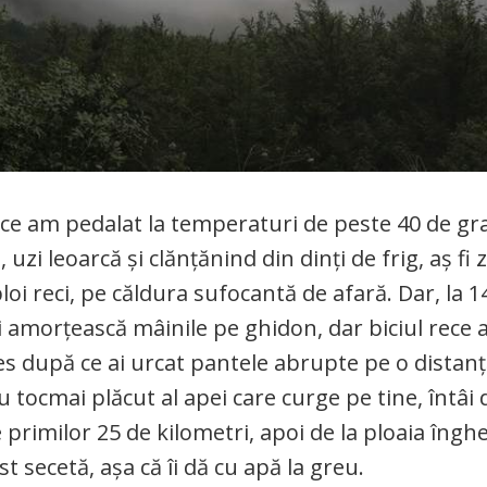
ă ce am pedalat la temperaturi de peste 40 de gr
zi leoarcă și clănțănind din dinți de frig, aș fi z
loi reci, pe căldura sufocantă de afară. Dar, la 
ți amorțească mâinile pe ghidon, dar biciul rece a
es după ce ai urcat pantele abrupte pe o distan
tocmai plăcut al apei care curge pe tine, întâi 
 primilor 25 de kilometri, apoi de la ploaia înghe
t secetă, așa că îi dă cu apă la greu.