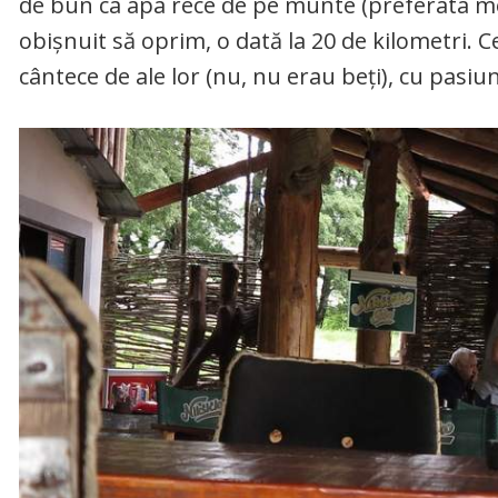
de bun ca apa rece de pe munte (preferata me
obișnuit să oprim, o dată la 20 de kilometri. C
cântece de ale lor (nu, nu erau beți), cu pasiu