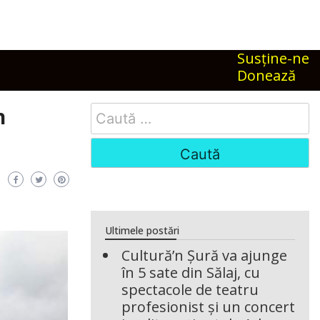
Susţine-ne
Donează
Search
n
for:
Ultimele postări
Cultură’n Șură va ajunge
în 5 sate din Sălaj, cu
spectacole de teatru
profesionist și un concert