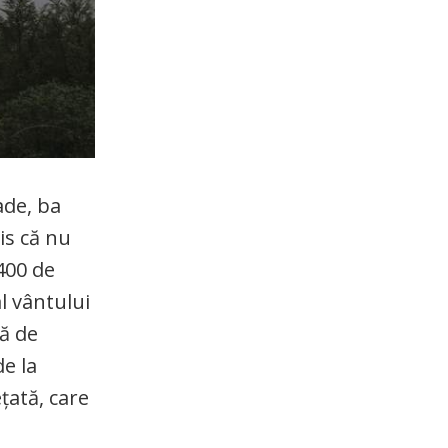
ade, ba
is că nu
1400 de
l vântului
ță de
de la
țată, care