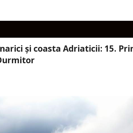
inarici şi coasta Adriaticii: 15. Pri
 Durmitor