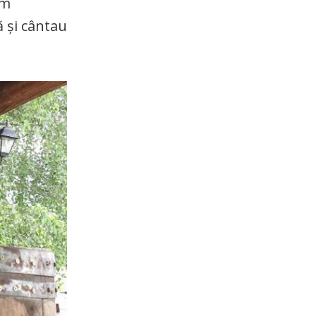
am
ă și cântau