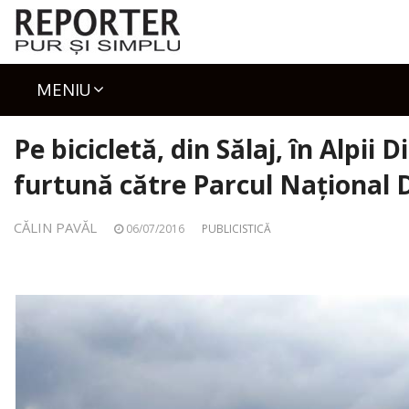
Skip
to
content
MENIU
Pe bicicletă, din Sălaj, în Alpii D
furtună către Parcul Național
CĂLIN PAVĂL
06/07/2016
PUBLICISTICĂ