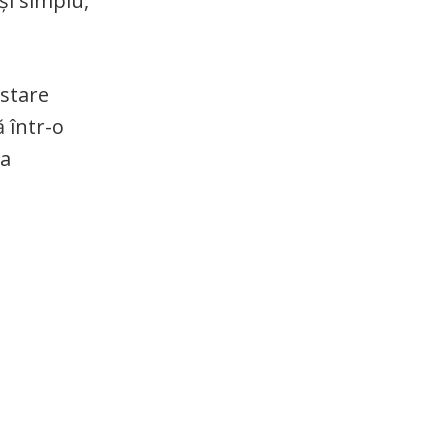
și simplu,
 stare
ă într-o
 a