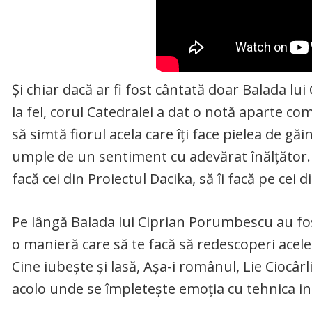
Și chiar dacă ar fi fost cântată doar Balada l
la fel, corul Catedralei a dat o notă aparte com
să simtă fiorul acela care îți face pielea de găi
umple de un sentiment cu adevărat înălțător. P
facă cei din Proiectul Dacika, să îi facă pe cei 
Pe lângă Balada lui Ciprian Porumbescu au fo
o manieră care să te facă să redescoperi acele 
Cine iubește și lasă, Așa-i românul, Lie Ciocârli
acolo unde se împletește emoția cu tehnica in