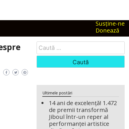
Susţine-ne
Donează
Search
espre
for:
Ultimele postări
14 ani de excelență! 1.472
de premii transformă
Jiboul într-un reper al
performanței artistice