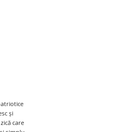
atriotice
sc şi
zică care