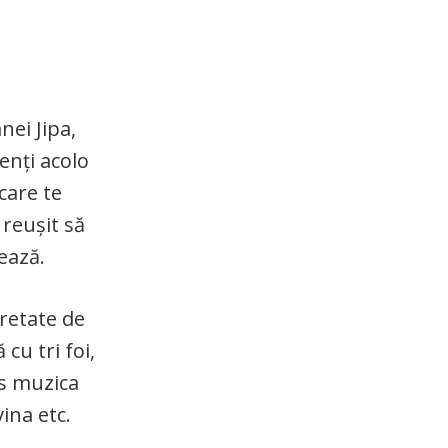
nei Jipa,
zenți acolo
 care te
 reușit să
tează.
retate de
cu tri foi,
dus muzica
ina etc.