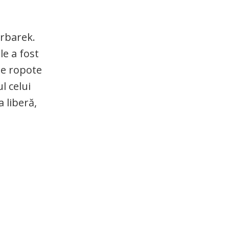
arbarek.
le a fost
ne ropote
l celui
 liberă,