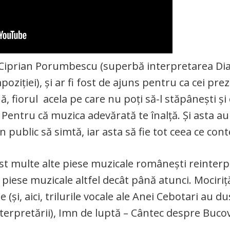
ui Ciprian Porumbescu (superbă interpretarea Dia
poziției), și ar fi fost de ajuns pentru ca cei pre
nă, fiorul acela pe care nu poți să-l stăpânești și
entru că muzica adevărată te înalță. Și asta au
din public să simtă, iar asta să fie tot ceea ce con
st multe alte piese muzicale românești reinterp
piese muzicale altfel decât până atunci. Mociriță 
e (și, aici, trilurile vocale ale Anei Cebotari au 
terpretării), Imn de luptă – Cântec despre Bucov