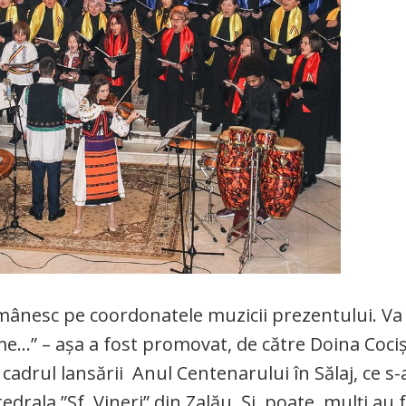
omânesc pe coordonatele muzicii prezentului. Va 
e…” – așa a fost promovat, de către Doina Cociș
 cadrul lansării Anul Centenarului în Sălaj, ce s-
drala ”Sf. Vineri” din Zalău. Și, poate, mulți au 