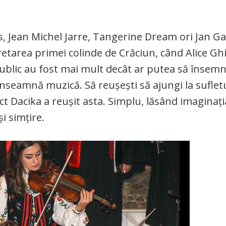
, Jean Michel Jarre, Tangerine Dream ori Jan G
retarea primei colinde de Crăciun, când Alice Ghi
public au fost mai mult decât ar putea să însem
nseamnă muzică. Să reușești să ajungi la sufletu
ct Dacika a reușit asta. Simplu, lăsând imaginația
i simțire.