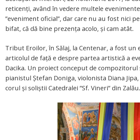
reticenți, având în vedere multele eveniment
”eveniment oficial”, dar care nu au fost nici
bifat, că dă bine prezența acolo, și cam atât.
Tribut Eroilor, în Sălaj, la Centenar, a fost un
articolul de față e despre partea artistică a e
Dacika. Un proiect conceput de compozitorul ş
pianistul Ştefan Doniga, violonista Diana Jip
corul şi soliştii Catedralei ”Sf. Vineri” din Zalău