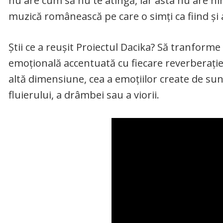
nu are cum să nu te atingă, iar asta nu are nim
muzică românească pe care o simți ca fiind și a
Știi ce a reușit Proiectul Dacika? Să tranforme
emoțională accentuată cu fiecare reverberație a
altă dimensiune, cea a emoțiilor create de sune
fluierului, a drâmbei sau a viorii.