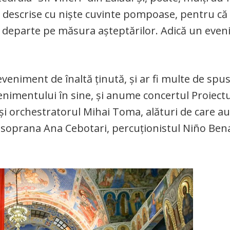
e descrise cu niște cuvinte pompoase, pentru că
 pe departe pe măsura așteptărilor. Adică un eve
 eveniment de înaltă ținută, și ar fi multe de spus
venimentului în sine, și anume concertul Proiectu
i orchestratorul Mihai Toma, alături de care au
a, soprana Ana Cebotari, percuționistul Niño Ben
.