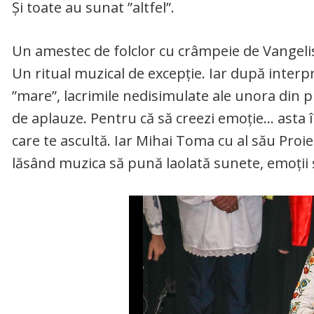
Și toate au sunat ”altfel”.
Un amestec de folclor cu crâmpeie de Vangelis
Un ritual muzical de excepție. Iar după interp
”mare”, lacrimile nedisimulate ale unora din 
de aplauze. Pentru că să creezi emoție… asta î
care te ascultă. Iar Mihai Toma cu al său Proie
lăsând muzica să pună laolată sunete, emoții ș