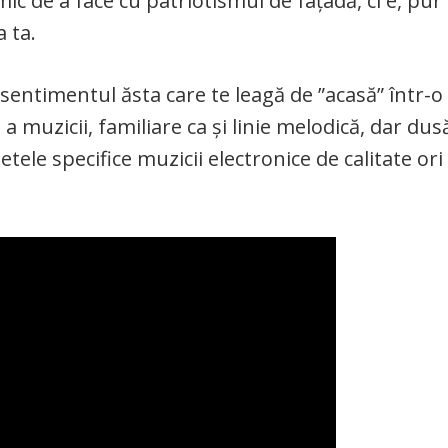
ic de a face cu patriotismul de fațadă, ci e, pur 
 ta.
 sentimentul ăsta care te leagă de ”acasă” într-o
 muzicii, familiare ca și linie melodică, dar dus
tele specifice muzicii electronice de calitate ori