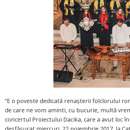
”E o poveste dedicată renașterii folclorului r
de care ne vom aminti, cu bucurie, multă vrem
concertul Proiectului Dacika, care a avut loc în
desfășurat miercuri, 22 noiembrie 2017, la Cate