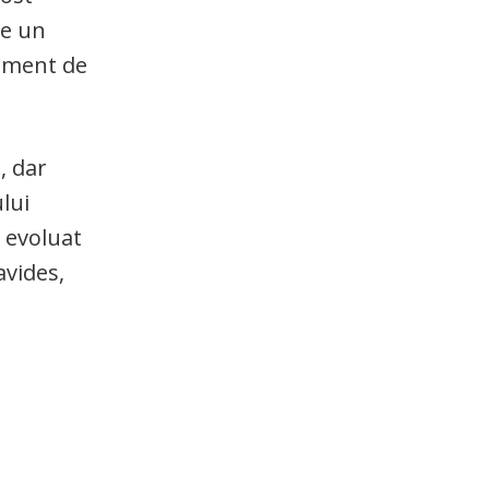
 e un
niment de
, dar
lui
 evoluat
avides,