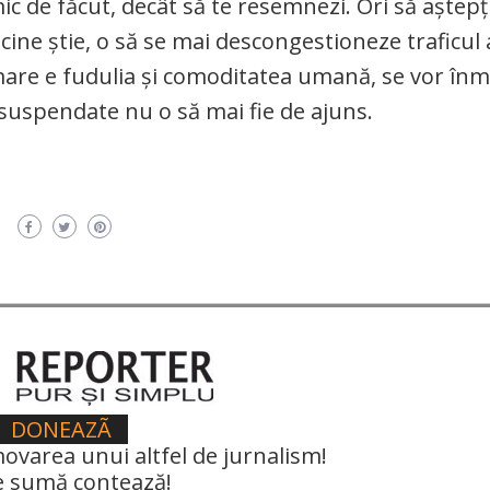
mic de făcut, decât să te resemnezi. Ori să aștepț
cine știe, o să se mai descongestioneze traficul 
mare e fudulia și comoditatea umană, se vor înm
a suspendate nu o să mai fie de ajuns.
DONEAZÃ
ovarea unui altfel de jurnalism!
e sumă contează!