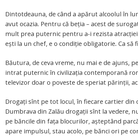
Dintotdeauna, de când a apărut alcoolul în lum
avut ocazia. Pentru că beția – acest de suroga
mult prea puternic pentru a-i rezista atracție
ești la un chef, e o condiție obligatorie. Ca să fi
Băutura, de ceva vreme, nu mai e de ajuns, pe
intrat puternic în civilizația contemporană ro
televizor doar o poveste de speriat părinții, acu
Drogați sînt pe tot locul, în fiecare cartier din o
Dumbrava din Zalău drogații sînt la vedere, nu 
pe băncile din fața blocurilor, așteptând parcă
apare impulsul, stau acolo, pe bănci ori pe c