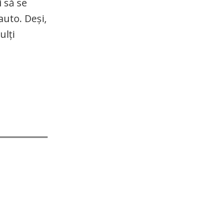
i să se
auto. Deși,
ulți