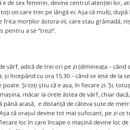
ă e de sex feminin, devine centrul atenției lor, a
ți cei care trec pe lângă ei. Așa că mulți, după
e frica morților ăstora vii, care stau grămadă, ni
 pentru a se ”trezi”.
de vârf, adică de trei ori pe zi (dimineața – când
ă, și începând cu ora 15.30 – când se iese de la se
ate. Și toți știu că e așa, în fiecare zi. Și, totu
 mașina, măcar la orele ăstea de vârf, chiar dacă
ală până acasă, e distanță de câteva sute de metri
șa că orașul devine tot mai sufocant, pe zi ce t
fiecare loc în care încape o mașină devine loc de