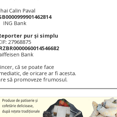
hai Calin Paval
B0000999901462814
ING Bank
Reporter pur şi simplu
CIF: 27968875
ZBR0000060014546682
aiffeisen Bank
ncer, că se poate face
mediatic, de oricare ar fi acesta.
are să promoveze frumosul.