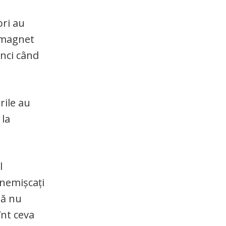
ori au
n magnet
unci când
rile au
 la
l
 nemișcați
nă nu
înt ceva