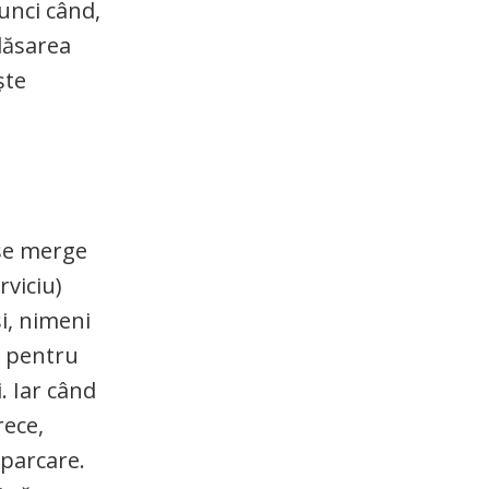
tunci când,
 lăsarea
ște
 se merge
rviciu)
și, nimeni
, pentru
. Iar când
rece,
 parcare.