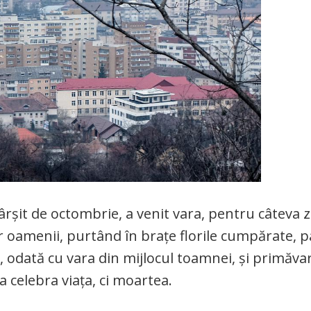
fârșit de octombrie, a venit vara, pentru câteva zi
ar oamenii, purtând în brațe florile cumpărate, p
it, odată cu vara din mijlocul toamnei, și primăva
a celebra viața, ci moartea.