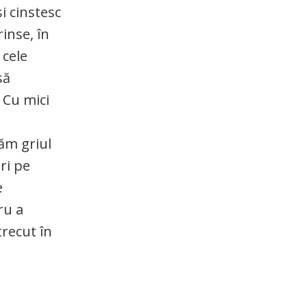
și cinstesc
rinse, în
 cele
să
? Cu mici
săm griul
ri pe
e
ru a
trecut în