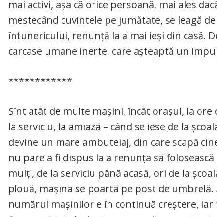
mai activi, așa că orice persoană, mai ales dac
mestecând cuvintele pe jumătate, se leagă de to
întunericului, renunță la a mai ieși din casă. D
carcase umane inerte, care așteaptă un impuls
************
Sînt atât de multe mașini, încât orașul, la ore 
la serviciu, la amiază – când se iese de la școal
devine un mare ambuteiaj, din care scapă cine po
nu pare a fi dispus la a renunța să folosească
mulți, de la serviciu până acasă, ori de la șco
plouă, mașina se poartă pe post de umbrelă. A
numărul mașinilor e în continuă creștere, iar 