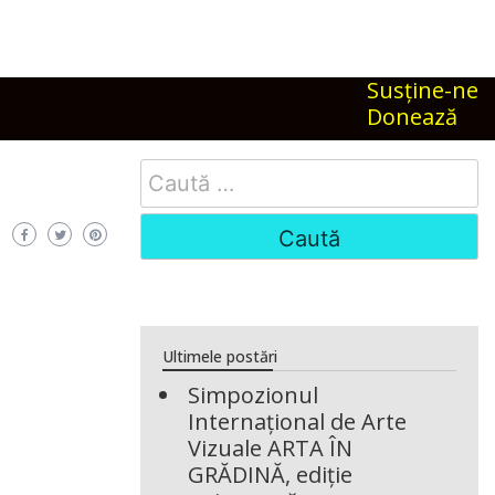
Susţine-ne
Donează
Search
for:
Ultimele postări
Simpozionul
Internațional de Arte
Vizuale ARTA ÎN
GRĂDINĂ, ediție