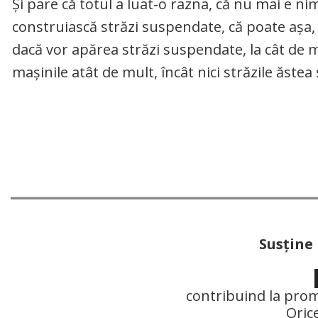
Și pare că totul a luat-o razna, că nu mai e ni
construiască străzi suspendate, că poate așa, 
dacă vor apărea străzi suspendate, la cât de 
mașinile atât de mult, încât nici străzile ăste
Susţine
contribuind la prom
Oric