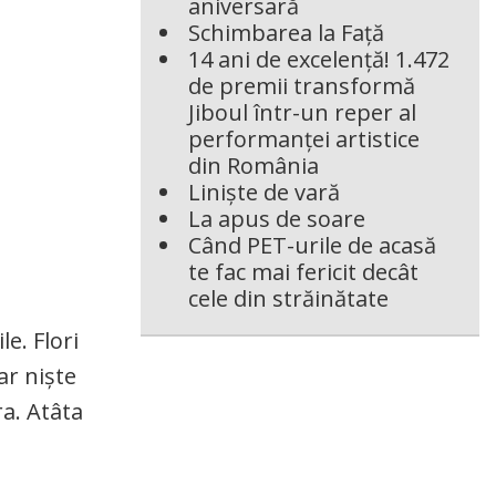
aniversară
Schimbarea la Față
14 ani de excelență! 1.472
de premii transformă
Jiboul într-un reper al
performanței artistice
din România
Liniște de vară
La apus de soare
Când PET-urile de acasă
te fac mai fericit decât
cele din străinătate
le. Flori
ar niște
ra. Atâta