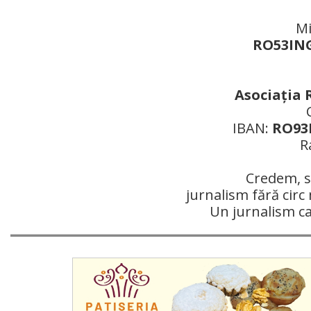
Mi
RO53ING
Asociaţia 
IBAN:
RO93R
R
Credem, si
jurnalism fără circ 
Un jurnalism c