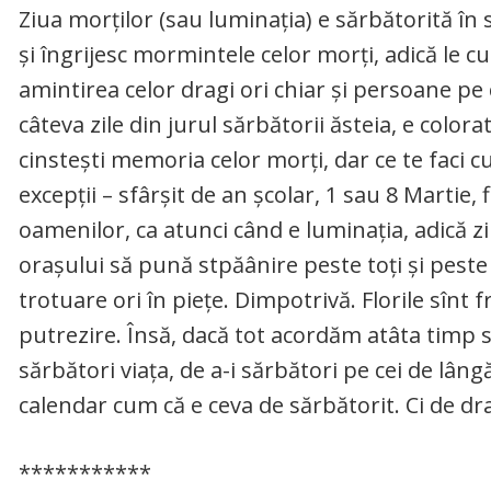
Ziua morților (sau luminația) e sărbătorită în s
și îngrijesc mormintele celor morți, adică le cu
amintirea celor dragi ori chiar și persoane pe c
câteva zile din jurul sărbătorii ăsteia, e colorat
cinstești memoria celor morți, dar ce te faci cu
excepții – sfârșit de an școlar, 1 sau 8 Martie, 
oamenilor, ca atunci când e luminația, adică zi
orașului să pună stpăânire peste toți și peste 
trotuare ori în piețe. Dimpotrivă. Florile sîn
putrezire. Însă, dacă tot acordăm atâta timp s
sărbători viața, de a-i sărbători pe cei de lân
calendar cum că e ceva de sărbătorit. Ci de drag
***********