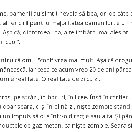
e, oamenii au simțit nevoia să bea, ori de câte 
t al fericirii pentru majoritatea oamenilor, e u
i. Așa că, dintotdeauna, a te îmbăta, mai ales at
i ”cool”.
ntru că omul ”cool” vrea mai mult. Așa că drogu
mânească, iar ceea ce acum vreo 20 de ani părea
m e realitate. O realitate de zi cu zi.
raș, pe străzi, în baruri, în licee. Însă în cartieru
doar seara, ci și în plină zi, niște zombie stând
 un impuls să o ia într-o direcție sau alta. Și pâ
onductele de gaz metan, ca niște zombie. Seara s