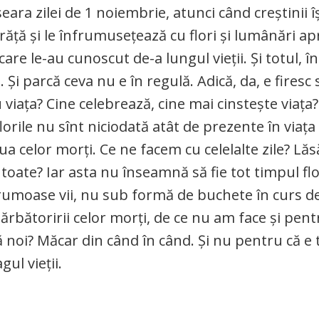
eara zilei de 1 noiembrie, atunci când creștinii î
răță și le înfrumusețează cu flori și lumânări ap
are le-au cunoscut de-a lungul vieții. Și totul, în
. Și parcă ceva nu e în regulă. Adică, da, e firesc 
 viața? Cine celebrează, cine mai cinstește viața
florile nu sînt niciodată atât de prezente în viața
ua celor morți. Ce ne facem cu celelalte zile? Lă
toate? Iar asta nu înseamnă să fie tot timpul flo
t frumoase vii, nu sub formă de buchete în curs d
ărbătoririi celor morți, de ce nu am face și pent
gă noi? Măcar din când în când. Și nu pentru că e 
ul vieții.