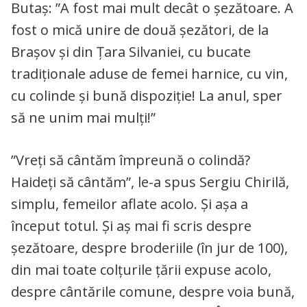
Butaș: ”A fost mai mult decât o şezătoare. A
fost o mică unire de două șezători, de la
Brașov și din Țara Silvaniei, cu bucate
tradiționale aduse de femei harnice, cu vin,
cu colinde și bună dispoziție! La anul, sper
să ne unim mai mulți!”
”Vreți să cântăm împreună o colindă?
Haideți să cântăm”, le-a spus Sergiu Chirilă,
simplu, femeilor aflate acolo. Și așa a
început totul. Și aș mai fi scris despre
șezătoare, despre broderiile (în jur de 100),
din mai toate colțurile țării expuse acolo,
despre cântările comune, despre voia bună,