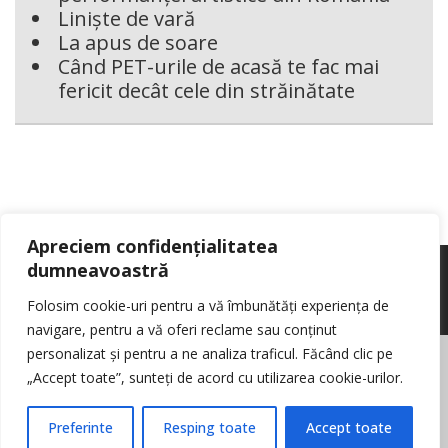
Liniște de vară
La apus de soare
Când PET-urile de acasă te fac mai
fericit decât cele din străinătate
Apreciem confidențialitatea
dumneavoastră
Folosim cookie-uri pentru a vă îmbunătăți experiența de
navigare, pentru a vă oferi reclame sau conținut
personalizat și pentru a ne analiza traficul. Făcând clic pe
© Reporter pur si simplu
- Toate drepturile rezervate
Politica de cookie-
„Accept toate”, sunteți de acord cu utilizarea cookie-urilor.
uri
Nota de informare cu privire la prelucrarea de date personale
Contact
Preferinte
Resping toate
Accept toate
Log in