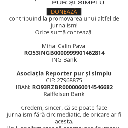
DONEAZÃ
contribuind la promovarea unui altfel de
jurnalism!
Orice sumă contează!
Mihai Calin Paval
RO53INGB0000999901462814
ING Bank
Asociaţia Reporter pur şi simplu
CIF: 27968875
IBAN:
RO93RZBR0000060014546682
Raiffeisen Bank
Credem, sincer, că se poate face
jurnalism fără circ mediatic, de oricare ar fi
acesta.