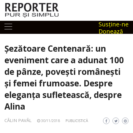
Skip
to
content
Susţine-ne
Donează
Șezătoare Centenară: un
eveniment care a adunat 100
de pânze, povești românești
și femei frumoase. Despre
eleganța sufletească, despre
Alina
CĂLIN PAVĂL
30/11/2018
PUBLICISTICĂ