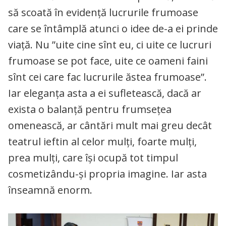
să scoată în evidență lucrurile frumoase
care se întâmplă atunci o idee de-a ei prinde
viață. Nu ”uite cine sînt eu, ci uite ce lucruri
frumoase se pot face, uite ce oameni faini
sînt cei care fac lucrurile ăstea frumoase”.
Iar eleganța asta a ei sufletească, dacă ar
exista o balanță pentru frumsețea
omenească, ar cântări mult mai greu decât
teatrul ieftin al celor mulți, foarte mulți,
prea mulți, care își ocupă tot timpul
cosmetizându-și propria imagine. Iar asta
înseamnă enorm.