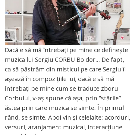
Dacă e să mă întrebați pe mine ce definește
muzica lui Sergiu CORBU Boldor… De fapt,
ca să păstrăm din misticul pe care Sergiu îl
așează în compozițiile lui, dacă e să mă
întrebați pe mine cum se traduce zborul
Corbului, v-aș spune că așa, prin ”stările”
ăstea prin care muzica se simte. În primul
rând, se simte. Apoi vin și celelalte: acorduri,
versuri, aranjament muzical, interacțiune