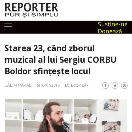
Skip
to
content
Susţine-ne
Donează
Starea 23, când zborul
muzical al lui Sergiu CORBU
Boldor sfințește locul
CĂLIN PAVĂL
05/07/2019
EXTERIORIZĂRI