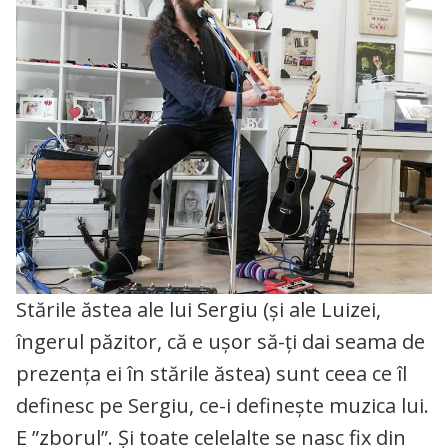
Stările ăstea ale lui Sergiu (și ale Luizei,
îngerul păzitor, că e ușor să-ți dai seama de
prezența ei în stările ăstea) sunt ceea ce îl
definesc pe Sergiu, ce-i definește muzica lui.
E ”zborul”. Și toate celelalte se nasc fix din