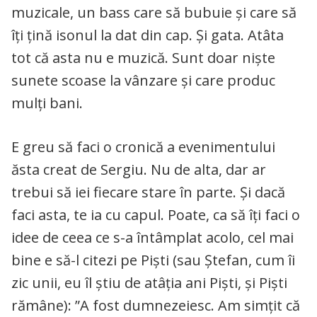
muzicale, un bass care să bubuie și care să
îți țină isonul la dat din cap. Și gata. Atâta
tot că asta nu e muzică. Sunt doar niște
sunete scoase la vânzare și care produc
mulți bani.
E greu să faci o cronică a evenimentului
ăsta creat de Sergiu. Nu de alta, dar ar
trebui să iei fiecare stare în parte. Și dacă
faci asta, te ia cu capul. Poate, ca să îți faci o
idee de ceea ce s-a întâmplat acolo, cel mai
bine e să-l citezi pe Piști (sau Ștefan, cum îi
zic unii, eu îl știu de atâția ani Piști, și Piști
rămâne): ”A fost dumnezeiesc. Am simțit că