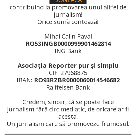
contribuind la promovarea unui altfel de
jurnalism!
Orice sumă contează!
Mihai Calin Paval
RO53INGB0000999901462814
ING Bank
Asociaţia Reporter pur şi simplu
CIF: 27968875
IBAN:
RO93RZBR0000060014546682
Raiffeisen Bank
Credem, sincer, că se poate face
jurnalism fără circ mediatic, de oricare ar fi
acesta.
Un jurnalism care să promoveze frumosul.