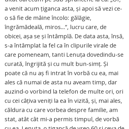
a venit acum țiganca asta, și apoi să vezi ce-
o să fie de mâine încolo: gălăgie,
îngrămădeală, miros…”, lucru care, de
obicei, așa se și întâmplă. De data asta, însă,
s-a întâmplat la fel ca în clipurile virale de
care pomeneam, tanti Lenuța dovedindu-se
curată, îngrijită și cu mult bun-simț. Și
poate că nu aș fi intrat în vorbă cu ea, mai
ales că numai de asta nu aveam timp, dar
auzind-o vorbind la telefon de multe ori, ori
cu cei câțiva veniți la ea în vizită, și, mai ales,
căldura cu care vorbea despre familie, am
stat, atât cât mi-a permis timpul, de vorbă
cu ea, Lenuța, o țigancă de vreo 60 și ceva de