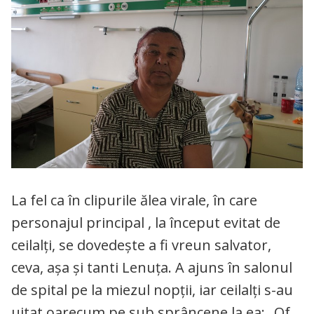
La fel ca în clipurile ălea virale, în care
personajul principal , la început evitat de
ceilalți, se dovedește a fi vreun salvator,
ceva, așa și tanti Lenuța. A ajuns în salonul
de spital pe la miezul nopții, iar ceilalți s-au
uitat oarecum pe sub sprâncene la ea: „Of,