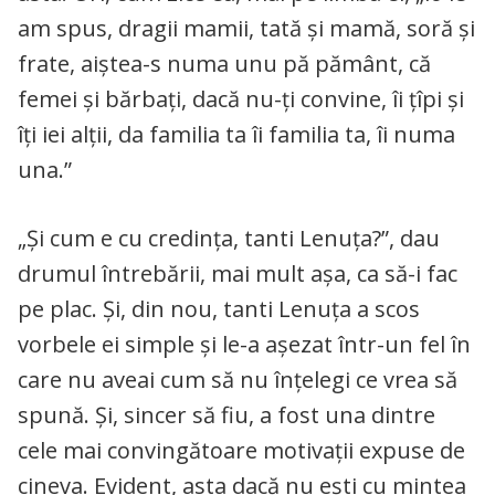
am spus, dragii mamii, tată și mamă, soră și
frate, aiștea-s numa unu pă pământ, că
femei și bărbați, dacă nu-ți convine, îi țîpi și
îți iei alții, da familia ta îi familia ta, îi numa
una.”
„Și cum e cu credința, tanti Lenuța?”, dau
drumul întrebării, mai mult așa, ca să-i fac
pe plac. Și, din nou, tanti Lenuța a scos
vorbele ei simple și le-a așezat într-un fel în
care nu aveai cum să nu înțelegi ce vrea să
spună. Și, sincer să fiu, a fost una dintre
cele mai convingătoare motivații expuse de
cineva. Evident, asta dacă nu ești cu mintea