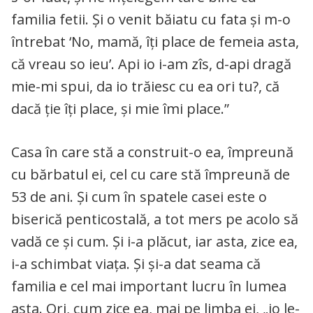
familia fetii. Și o venit băiatu cu fata și m-o
întrebat ‘No, mamă, îți place de femeia asta,
că vreau so ieu’. Api io i-am zîs, d-api dragă
mie-mi spui, da io trăiesc cu ea ori tu?, că
dacă ție îți place, și mie îmi place.”
Casa în care stă a construit-o ea, împreună
cu bărbatul ei, cel cu care stă împreună de
53 de ani. Și cum în spatele casei este o
biserică penticostală, a tot mers pe acolo să
vadă ce și cum. Și i-a plăcut, iar asta, zice ea,
i-a schimbat viața. Și și-a dat seama că
familia e cel mai important lucru în lumea
asta. Ori, cum zice ea, mai pe limba ei, „io le-