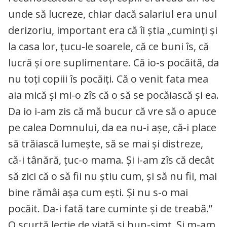
unde să lucreze, chiar dacă salariul era unul
derizoriu, important era că îi știa „cuminți și
la casa lor, țucu-le soarele, că ce buni îs, că
lucră și ore suplimentare. Că io-s pocăită, da
nu toți copiii îs pocăiți. Că o venit fata mea
aia mică și mi-o zîs că o să se pocăiască și ea.
Da io i-am zis că mă bucur că vre să o apuce
pe calea Domnului, da ea nu-i așe, că-i place
să trăiască lumește, să se mai și distreze,
că-i tânără, țuc-o mama. Și i-am zîs că decât
să zici că o să fii nu știu cum, și să nu fii, mai
bine rămâi așa cum ești. Și nu s-o mai
pocăit. Da-i fată tare cuminte și de treabă.”
O scurtă lecție de viață și bun-simț. Și m-am