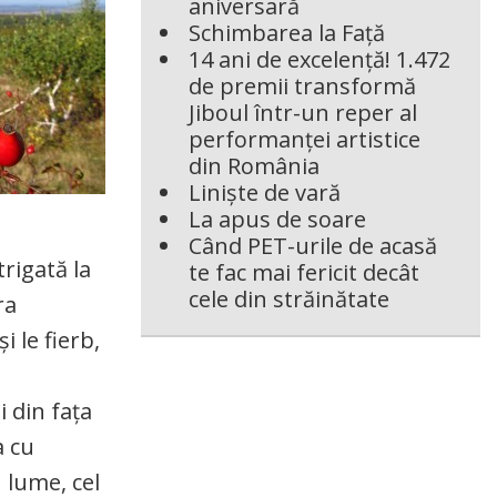
aniversară
Schimbarea la Față
14 ani de excelență! 1.472
de premii transformă
Jiboul într-un reper al
performanței artistice
din România
Liniște de vară
La apus de soare
Când PET-urile de acasă
rigată la
te fac mai fericit decât
cele din străinătate
ra
i le fierb,
i din fața
a cu
n lume, cel