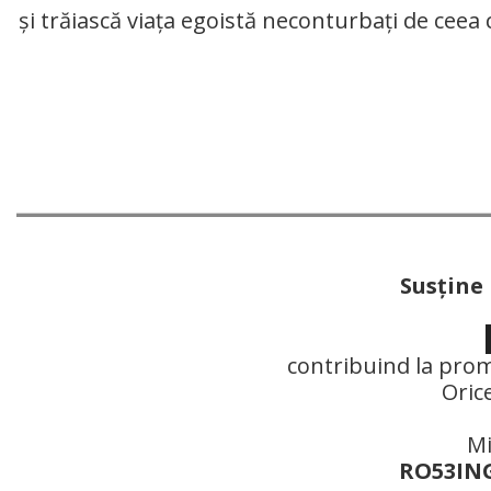
și trăiască viața egoistă neconturbați de ceea ce
Susţine
contribuind la prom
Oric
Mi
RO53ING