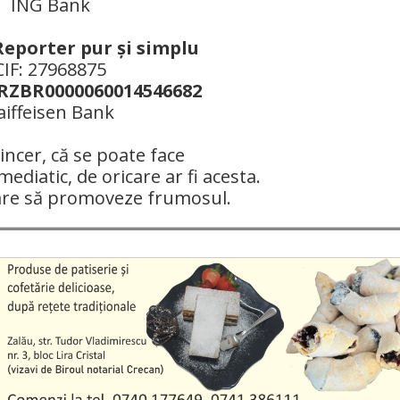
ING Bank
Reporter pur şi simplu
CIF: 27968875
ZBR0000060014546682
aiffeisen Bank
ncer, că se poate face
mediatic, de oricare ar fi acesta.
are să promoveze frumosul.