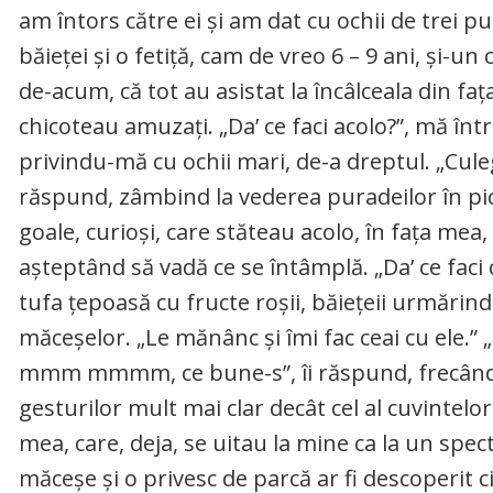
am întors către ei și am dat cu ochii de trei pu
băieței și o fetiță, cam de vreo 6 – 9 ani, și-un c
de-acum, că tot au asistat la încâlceala din fața
chicoteau amuzați. „Da’ ce faci acolo?”, mă într
privindu-mă cu ochii mari, de-a dreptul. „Cule
răspund, zâmbind la vederea puradeilor în pi
goale, curioși, care stăteau acolo, în fața mea,
așteptând să vadă ce se întâmplă. „Da’ ce faci 
tufa țepoasă cu fructe roșii, băiețeii urmărindu
măceșelor. „Le mănânc și îmi fac ceai cu ele.” „C
mmm mmmm, ce bune-s”, îi răspund, frecându-
gesturilor mult mai clar decât cel al cuvintelor
mea, care, deja, se uitau la mine ca la un spec
măceșe și o privesc de parcă ar fi descoperit ci