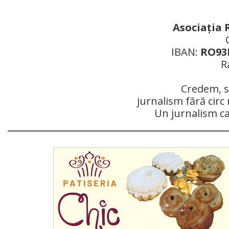
Asociaţia 
IBAN:
RO93R
R
Credem, si
jurnalism fără circ 
Un jurnalism c