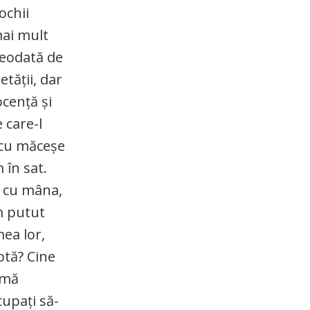
ochii
mai mult
vreodată de
etății, dar
ocență și
 care-l
a cu măceșe
 în sat.
t cu mâna,
m putut
mea lor,
ptă? Cine
 mă
cupați să-