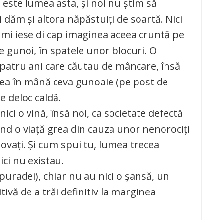
ă este lumea asta, şi noi nu ştim să
dăm şi altora năpăstuiţi de soartă. Nici
mi iese di cap imaginea aceea cruntă pe
 gunoi, în spatele unor blocuri. O
i, patru ani care căutau de mâncare, însă
ţinea în mână ceva gunoaie (pe post de
e deloc caldă.
nici o vină, însă noi, ca societate defectă
ând o viaţă grea din cauza unor nenorociţi
ovaţi. Şi cum spui tu, lumea trecea
nici nu existau.
puradei), chiar nu au nici o şansă, un
itivă de a trăi definitiv la marginea