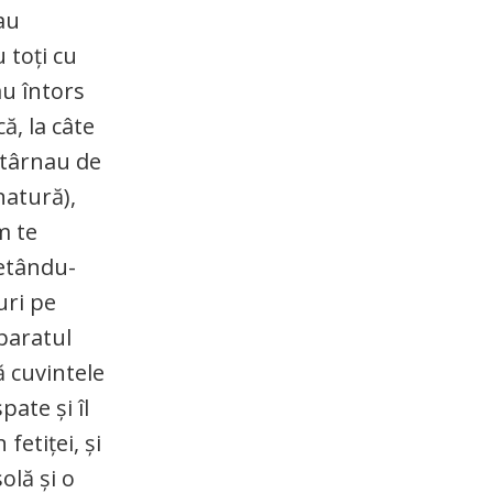
au
 toți cu
au întors
că, la câte
atârnau de
natură),
m te
cetându-
uri pe
paratul
ă cuvintele
pate și îl
fetiței, și
olă și o