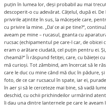
puțin în lumea lor, deși probabil au mai trec
descoperit-o cu adevărat. Cățelul, după ei. De l
privirile ațintite în sus, la măceșele care, pen
cu privire la mine. „Da’ ce ai pe tine?”, continuă
aveam pe mine – rucasul, geanta cu aparatura 
rucsac (echipamentul pe care-l car, de obicei 
eram o arătare ciudată, cel puțin pentru ei. Ș
cheamă?” Îi răspund fetiței, care, cu băieței c
mă curioși. Tot zâmbind, am încercat să le răsp
care le duc cu mine când mă duc în pădure, și 
foto, de ce car rucsacul în spate, iar ei, purad
în aer și să le cerceteze mai bine, să vadă lume
deschid, cu ochii prichindeilor urmărind atent c
îi dau una dintre lanternele pe care le aveam l