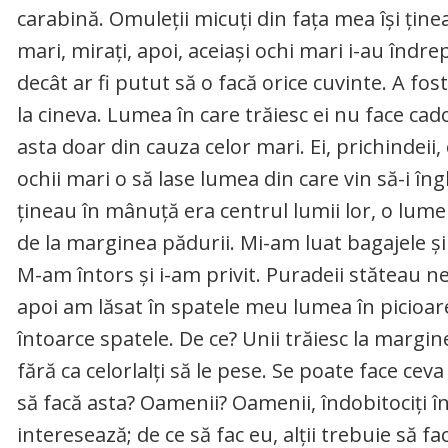
carabină. Omuleții micuți din fața mea își ține
mari, mirați, apoi, aceiași ochi mari i-au îndr
decât ar fi putut să o facă orice cuvinte. A fo
la cineva. Lumea în care trăiesc ei nu face cado
asta doar din cauza celor mari. Ei, prichindeii,
ochii mari o să lase lumea din care vin să-i î
țineau în mânuță era centrul lumii lor, o lume
de la marginea pădurii. Mi-am luat bagajele ș
M-am întors și i-am privit. Puradeii stăteau 
apoi am lăsat în spatele meu lumea în picioare
întoarce spatele. De ce? Unii trăiesc la margin
fără ca celorlalți să le pese. Se poate face c
să facă asta? Oamenii? Oamenii, îndobitociți î
interesează; de ce să fac eu, alții trebuie să fa