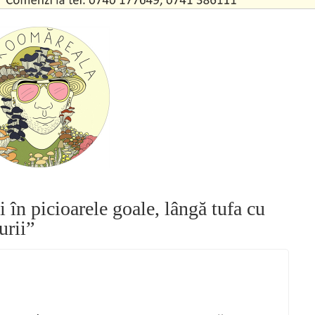
i în picioarele goale, lângă tufa cu
urii
”