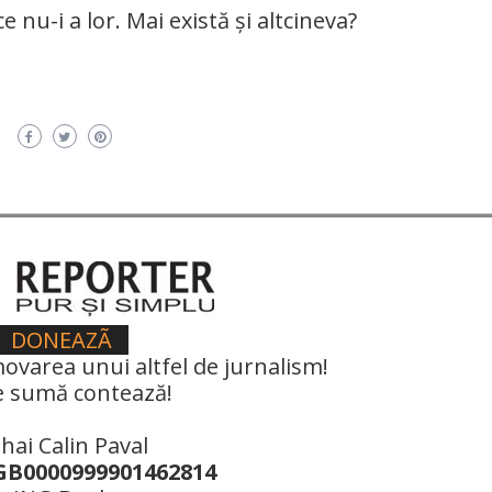
 nu-i a lor. Mai există și altcineva?
DONEAZÃ
ovarea unui altfel de jurnalism!
e sumă contează!
hai Calin Paval
B0000999901462814