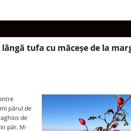
e, lângă tufa cu măceșe de la mar
intre
-mi părul de
raghios de
in păr. M-