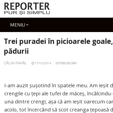
Skip
to
content
MENIU
Trei puradei în picioarele goal
pădurii
CĂLIN PAVĂL
17/10/2014
EXTERIORIZĂRI
I-am auzit șușotind în spatele meu. Am ieșit d
crengile cu țepi ale tufei de măceș, încâlcindu
una dintre crengi, așa că am ieșit oarecum ca
acolo, tot încercând să scot creanga țepoasă d