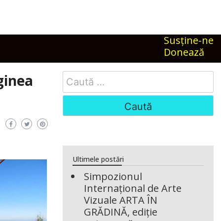
Susţine-ne
Donează
Search
ginea
for:
Ultimele postări
Simpozionul
Internațional de Arte
Vizuale ARTA ÎN
GRĂDINĂ, ediție