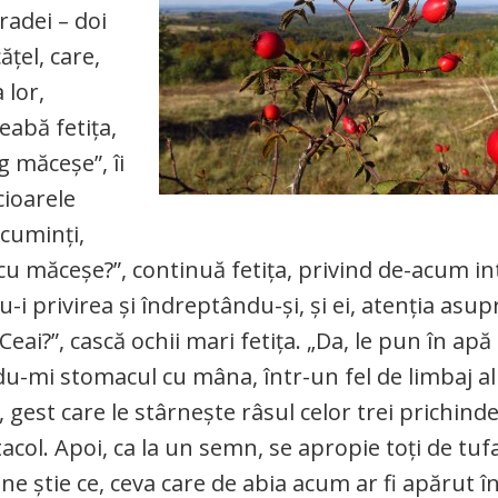
radei – doi
ățel, care,
 lor,
eabă fetița,
g măceșe”, îi
cioarele
 cuminți,
cu măceșe?”, continuă fetița, privind de-acum int
-i privirea și îndreptându-și, și ei, atenția asup
eai?”, cască ochii mari fetița. „Da, le pun în apă ș
mi stomacul cu mâna, într-un fel de limbaj al
, gest care le stârnește râsul celor trei prichinde
tacol. Apoi, ca la un semn, se apropie toți de tuf
ne știe ce, ceva care de abia acum ar fi apărut î