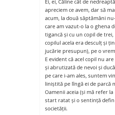
Ei, ei, Căline cât de nedreapt
apreciem ce avem, dar să mai 
acum, la două săptămâni nu-
care am vazut-o la o ghena de
tigancă şi cu un copil de tre
copilul acela era desculţ şi 
jucărie presupun), pe o vrem
E evident că acel copil nu are 
şi abrutizată de nevoi şi duc
pe care i-am ales, suntem vin
liniştită pe lîngă ei de parcă 
Oamenii aceia (şi mă refer la 
start ratat şi o sentinţă defin
societăţii.