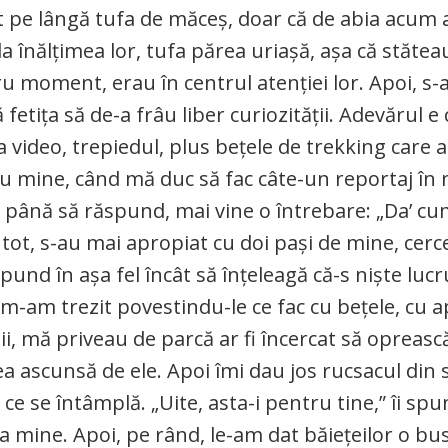
ut pe lângă tufa de măceș, doar că de abia acum 
a înălțimea lor, tufa părea uriașă, așa că stăteau
tru moment, erau în centrul atenției lor. Apoi, s-
 fetița să de-a frâu liber curiozității. Adevărul e 
video, trepiedul, plus bețele de trekking care 
cu mine, când mă duc să fac câte-un reportaj în 
i, până să răspund, mai vine o întrebare: „Da’ cu
u tot, s-au mai apropiat cu doi pași de mine, cer
und în așa fel încât să înțeleagă că-s niște lucr
m-am trezit povestindu-le ce fac cu bețele, cu a
eii, mă priveau de parcă ar fi încercat să opreasc
a ascunsă de ele. Apoi îmi dau jos rucsacul din s
e se întâmplă. „Uite, asta-i pentru tine,” îi spun 
a mine. Apoi, pe rând, le-am dat băiețeilor o bus