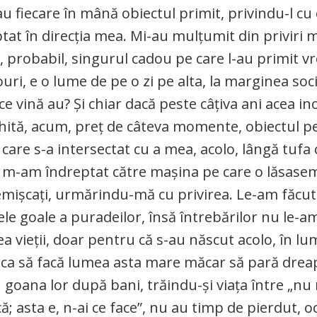
au fiecare în mână obiectul primit, privindu-l cu 
eptat în direcția mea. Mi-au mulțumit din priviri 
st, probabil, singurul cadou pe care l-au primit 
uri, e o lume de pe o zi pe alta, la marginea soci
 ce vină au? Și chiar dacă peste câțiva ani acea in
nghită, acum, preț de câteva momente, obiectul pe
 care s-a intersectat cu a mea, acolo, lângă tuf
i m-am îndreptat către mașina pe care o lăsasem
nemișcați, urmărindu-mă cu privirea. Le-am făcu
le goale a puradeilor, însă întrebărilor nu le-a
ea vieții, doar pentru că s-au născut acolo, în lu
eva ca să facă lumea asta mare măcar să pară drea
n goana lor după bani, trăindu-și viața între „nu
că; asta e, n-ai ce face”, nu au timp de pierdut, o