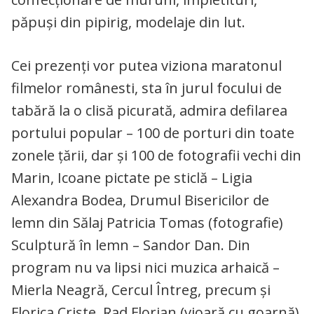
păpuși din pipirig, modelaje din lut.
Cei prezenţi vor putea viziona maratonul
filmelor românesti, sta în jurul focului de
tabără la o clisă picurată, admira defilarea
portului popular – 100 de porturi din toate
zonele țării, dar şi 100 de fotografii vechi din
Marin, Icoane pictate pe sticlă – Ligia
Alexandra Bodea, Drumul Bisericilor de
lemn din Sălaj Patricia Tomas (fotografie)
Sculptură în lemn – Sandor Dan. Din
program nu va lipsi nici muzica arhaică –
Mierla Neagră, Cercul Întreg, precum şi
Florica Criste, Rad Florian (vioară cu goarnă),