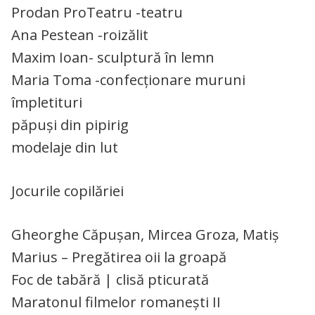
Prodan ProTeatru -teatru
Ana Pestean -roizălit
Maxim Ioan- sculptură în lemn
Maria Toma -confecționare muruni
împletituri
păpuși din pipirig
modelaje din lut
Jocurile copilăriei
Gheorghe Căpușan, Mircea Groza, Matiș
Marius – Pregătirea oii la groapă
Foc de tabără | clisă pticurată
Maratonul filmelor romanești II