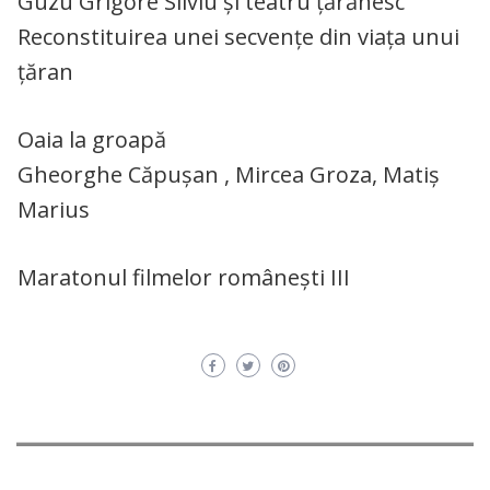
Guzu Grigore Silviu și teatru țărănesc
Reconstituirea unei secvențe din viața unui
țăran
Oaia la groapă
Gheorghe Căpușan , Mircea Groza, Matiș
Marius
Maratonul filmelor românești III