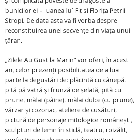
şi complicata poveste de dragoste a
bunicilor ei – Iuanea lu` Fiţ şi Floriţa Petrii
Stropi. De data asta va fi vorba despre
reconstituirea unei secvențe din viața unui
țăran.
„Zilele Au Gust la Marin” vor oferi, în acest
an, celor prezenţi posibilitatea de a lua
parte la degustări de: plăcintă cu cânepă,
pită pă vatră și frunză de șelată, pită cu
prune, mălai (pâine), mălai dulce (cu prune),
vărzar și cozonac, ateliere de cusături,
pictură de personaje mitologice românești,
sculpturi de lemn în sticlă, teatru, roizălit,
confecționare de muruni, împletituri,