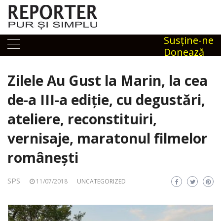
Skip
to
content
Susţine-ne
Donează
Zilele Au Gust la Marin, la cea
de-a III-a ediţie, cu degustări,
ateliere, reconstituiri,
vernisaje, maratonul filmelor
româneşti
SPS
11/07/2018
UNCATEGORIZED