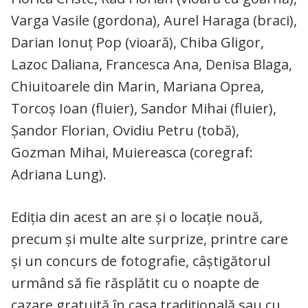
Varga Vasile (gordona), Aurel Haraga (braci),
Darian Ionuț Pop (vioară), Chiba Gligor,
Lazoc Daliana, Francesca Ana, Denisa Blaga,
Chiuitoarele din Marin, Mariana Oprea,
Torcoş Ioan (fluier), Sandor Mihai (fluier),
Șandor Florian, Ovidiu Petru (tobă),
Gozman Mihai, Muiereasca (coregraf:
Adriana Lung).
Ediția din acest an are şi o locaţie nouă,
precum şi multe alte surprize, printre care
şi un concurs de fotografie, câștigătorul
urmând să fie răsplătit cu o noapte de
cazare gratuită în casa tradițională sau cu