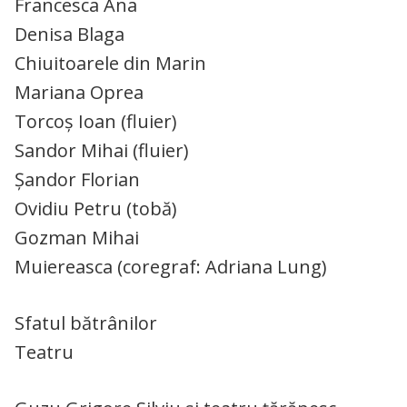
Francesca Ana
Denisa Blaga
Chiuitoarele din Marin
Mariana Oprea
Torcoş Ioan (fluier)
Sandor Mihai (fluier)
Șandor Florian
Ovidiu Petru (tobă)
Gozman Mihai
Muiereasca (coregraf: Adriana Lung)
Sfatul bătrânilor
Teatru