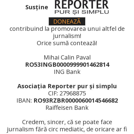
Susţine
DONEAZÃ
contribuind la promovarea unui altfel de
jurnalism!
Orice sumă contează!
Mihai Calin Paval
RO53INGB0000999901462814
ING Bank
Asociaţia Reporter pur şi simplu
CIF: 27968875
IBAN:
RO93RZBR0000060014546682
Raiffeisen Bank
Credem, sincer, că se poate face
jurnalism fără circ mediatic, de oricare ar fi