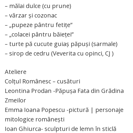
– mălai dulce (cu prune)
– vărzar și cozonac
– „pupeze pântru fetițe”
– „colacei pântru băieței”
– turte pă cucute guiaș păpuși (sarmale)
– sirop de cedru (Veverita cu opinci, CJ )
Ateliere
Colțul Românesc – cusături
Leontina Prodan -Păpușa Fata din Grădina
Zmeilor
Emma Ioana Popescu -pictură | personaje
mitologice românești
Ioan Ghiurca- sculpturi de lemn în sticlă