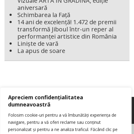
Vizuale ARTA ÎN GRĂDINĂ, ediție
aniversară
Schimbarea la Față
14 ani de excelență! 1.472 de premii
transformă Jiboul într-un reper al
performanței artistice din România
Liniște de vară
La apus de soare
Apreciem confidențialitatea
dumneavoastră
Folosim cookie-uri pentru a vă îmbunătăți experiența de
navigare, pentru a vă oferi reclame sau conținut
personalizat și pentru a ne analiza traficul. Făcând clic pe
© Reporter pur si simplu
- Toate drepturile rezervate
Politica de cookie-