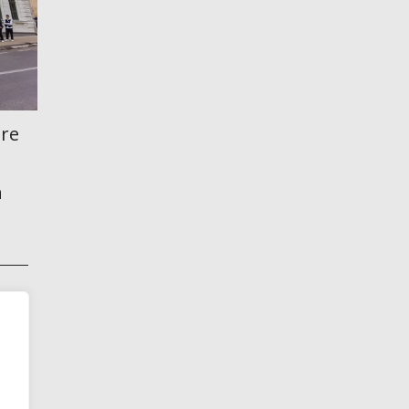
are
n