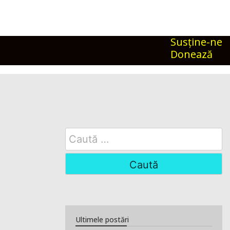
Susţine-ne
Donează
Search
for:
Ultimele postări