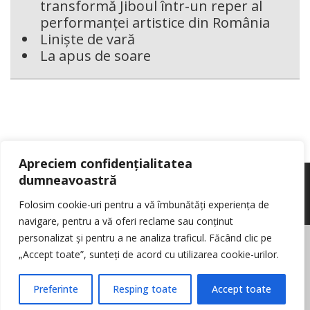
transformă Jiboul într-un reper al
performanței artistice din România
Liniște de vară
La apus de soare
Apreciem confidențialitatea
dumneavoastră
Folosim cookie-uri pentru a vă îmbunătăți experiența de
navigare, pentru a vă oferi reclame sau conținut
personalizat și pentru a ne analiza traficul. Făcând clic pe
© Reporter pur si simplu
- Toate drepturile rezervate
Politica de cookie-
„Accept toate”, sunteți de acord cu utilizarea cookie-urilor.
uri
Nota de informare cu privire la prelucrarea de date personale
Contact
Preferinte
Resping toate
Accept toate
Log in