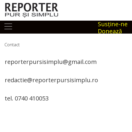
Skip
to
content
Susţine-ne
Donează
Contact
reporterpursisimplu@gmail.com
redactie@reporterpursisimplu.ro
tel. 0740 410053