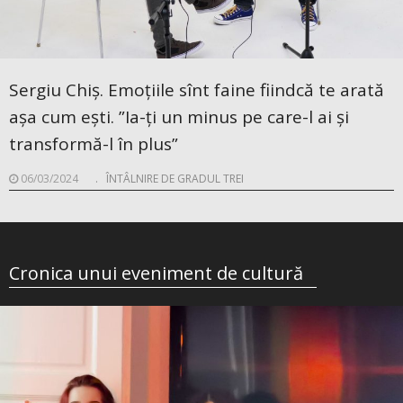
Sergiu Chiș. Emoțiile sînt faine fiindcă te arată
așa cum ești. ”Ia-ți un minus pe care-l ai și
transformă-l în plus”
06/03/2024
.
ÎNTÂLNIRE DE GRADUL TREI
Cronica unui eveniment de cultură