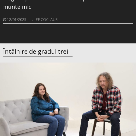
munte mic
12/01/2025
.
PE COCLAURI
Întâlnire de gradul trei