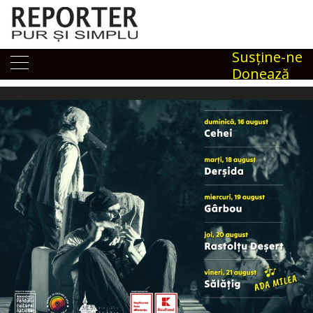
Skip
to
content
Susţine-ne
Donează