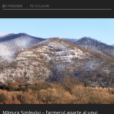
17/03/2026
.
PE COCLAURI
Măgura Șimleului – farmecul aparte al unui