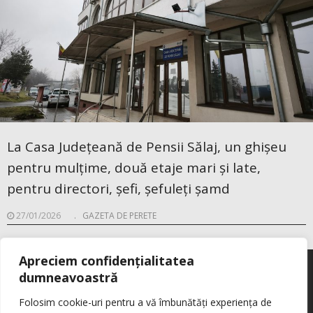
La Casa Județeană de Pensii Sălaj, un ghișeu
pentru mulțime, două etaje mari și late,
pentru directori, șefi, șefuleți șamd
27/01/2026
.
GAZETA DE PERETE
Apreciem confidențialitatea
dumneavoastră
Folosim cookie-uri pentru a vă îmbunătăți experiența de