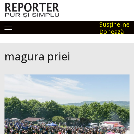
Skip
to
content
Susţine-ne
Donează
magura priei