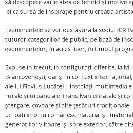
să descopere varietatea de tehnici și motive sp
iei ca sursă de inspirație pentru creația arti
Evenimentele se vor desfășura la sediul ICR Par
tuturor categoriilor de public, pe bază de însc
evenimentelor, în acces liber, în timpul progr
Expuse în trecut, în configurații diferite, la
Brâncovenești, dar și în context internațional
ale lui Flavius Lucăcel – instalații multimedial
rurale și urbane ale Transilvaniei natale și c
ștergare, covoare și alte țesături tradiționale
un patrimoniu românesc material și imaterial c
generațiilor viitoare, și spre exterior, către alt