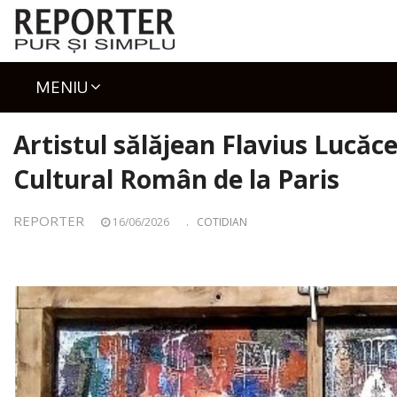
Skip
to
content
MENIU
Artistul sălăjean Flavius Lucăcel
Cultural Român de la Paris
REPORTER
16/06/2026
.
COTIDIAN