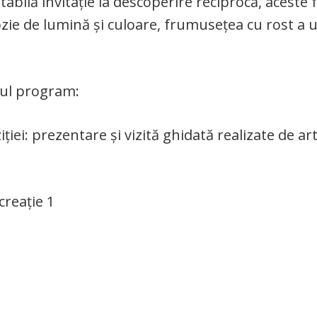
abilă invitație la descoperire reciprocă, aceste 
lozie de lumină și culoare, frumusețea cu rost a 
ul program:
ției: prezentare și vizită ghidată realizate de art
creație 1