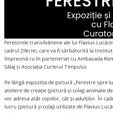
Ferestrele transilvănene ale lui Flavius Lucăcel
cadrul Zilei Iei, care va fi sărbătorită la Inst
împreună cu în parteneriat cu Ambasada Români
Sălaj și Asociația Curierul Timpului.
Pe lângă expoziția de pictură „Ferestre spre lu
ateliere de creație (pictură și colaj) animate d
vor adresa atât copiilor, cât și adulților. În ca
lucru (pictură și colaj) utilizate de Flavius Lu