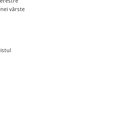
ferestre
unei vârste
istul