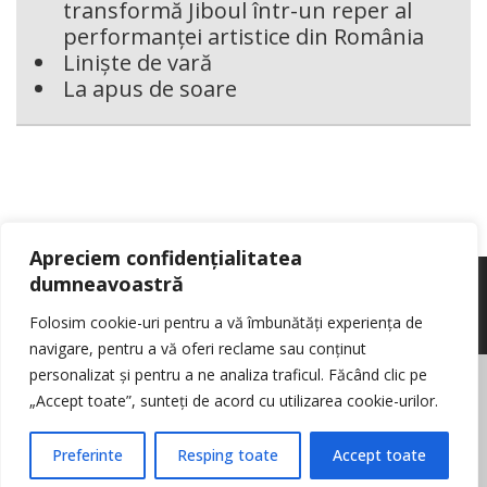
transformă Jiboul într-un reper al
performanței artistice din România
Liniște de vară
La apus de soare
Apreciem confidențialitatea
dumneavoastră
Folosim cookie-uri pentru a vă îmbunătăți experiența de
navigare, pentru a vă oferi reclame sau conținut
personalizat și pentru a ne analiza traficul. Făcând clic pe
© Reporter pur si simplu
- Toate drepturile rezervate
Politica de cookie-
„Accept toate”, sunteți de acord cu utilizarea cookie-urilor.
uri
Nota de informare cu privire la prelucrarea de date personale
Contact
Preferinte
Resping toate
Accept toate
Log in