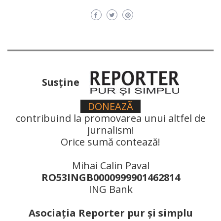
Susţine
DONEAZÃ
contribuind la promovarea unui altfel de
jurnalism!
Orice sumă contează!
Mihai Calin Paval
RO53INGB0000999901462814
ING Bank
Asociaţia Reporter pur şi simplu