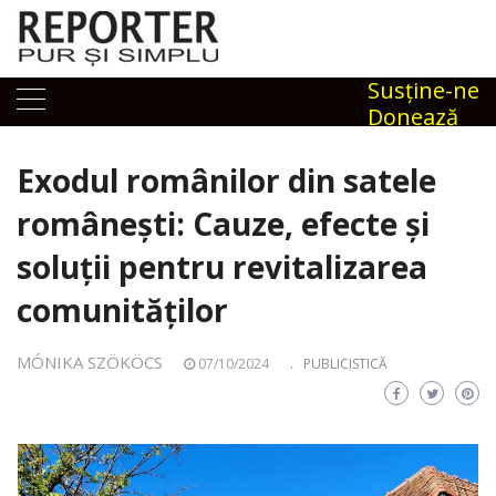
Skip
to
content
Susţine-ne
Donează
Exodul românilor din satele
românești: Cauze, efecte și
soluții pentru revitalizarea
comunităților
MÓNIKA SZÖKÖCS
07/10/2024
.
PUBLICISTICĂ