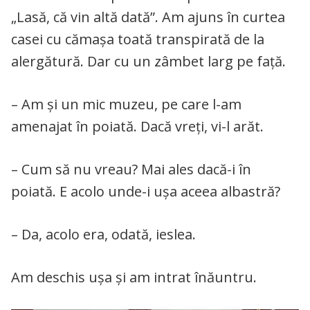
„Lasă, că vin altă dată”. Am ajuns în curtea
casei cu cămașa toată transpirată de la
alergătură. Dar cu un zâmbet larg pe față.
– Am și un mic muzeu, pe care l-am
amenajat în poiată. Dacă vreți, vi-l arăt.
– Cum să nu vreau? Mai ales dacă-i în
poiată. E acolo unde-i ușa aceea albastră?
– Da, acolo era, odată, ieslea.
Am deschis ușa și am intrat înăuntru.