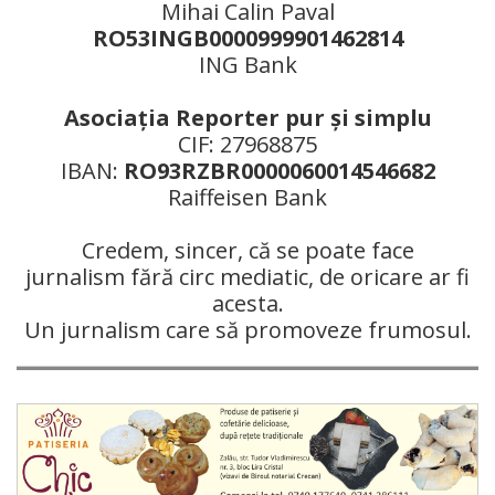
Mihai Calin Paval
RO53INGB0000999901462814
ING Bank
Asociaţia Reporter pur şi simplu
CIF: 27968875
IBAN:
RO93RZBR0000060014546682
Raiffeisen Bank
Credem, sincer, că se poate face
jurnalism fără circ mediatic, de oricare ar fi
acesta.
Un jurnalism care să promoveze frumosul.