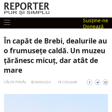
Skip
to
content
Susţine-ne
Donează
În capăt de Brebi, dealurile au
o frumusețe caldă. Un muzeu
țărănesc micuț, dar atât de
mare
CĂLIN PAVĂL
09/09/2024
.
PE COCLAURI