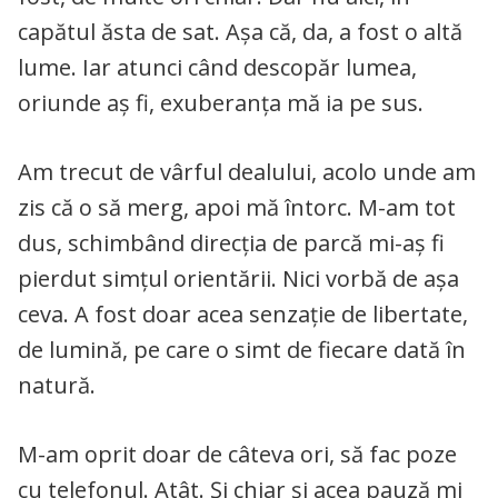
capătul ăsta de sat. Așa că, da, a fost o altă
lume. Iar atunci când descopăr lumea,
oriunde aș fi, exuberanța mă ia pe sus.
Am trecut de vârful dealului, acolo unde am
zis că o să merg, apoi mă întorc. M-am tot
dus, schimbând direcția de parcă mi-aș fi
pierdut simțul orientării. Nici vorbă de așa
ceva. A fost doar acea senzație de libertate,
de lumină, pe care o simt de fiecare dată în
natură.
M-am oprit doar de câteva ori, să fac poze
cu telefonul. Atât. Și chiar și acea pauză mi