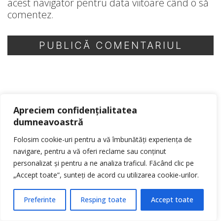
acest navigator pentru data viitoare când o să
comentez.
Search
Apreciem confidențialitatea
for:
dumneavoastră
Folosim cookie-uri pentru a vă îmbunătăți experiența de
navigare, pentru a vă oferi reclame sau conținut
personalizat și pentru a ne analiza traficul. Făcând clic pe
„Accept toate”, sunteți de acord cu utilizarea cookie-urilor.
Ultimele postări
Preferinte
Resping toate
Accept toate
Cultură’n Șură va ajunge în 5 sate din
Sălaj, cu spectacole de teatru