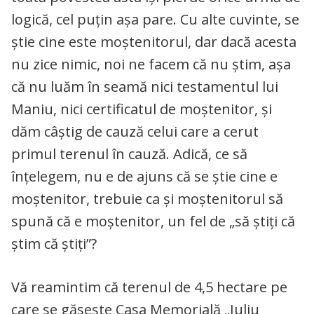
logică, cel puţin aşa pare. Cu alte cuvinte, se
ştie cine este moştenitorul, dar dacă acesta
nu zice nimic, noi ne facem că nu ştim, aşa
că nu luăm în seamă nici testamentul lui
Maniu, nici certificatul de moştenitor, şi
dăm câştig de cauză celui care a cerut
primul terenul în cauză. Adică, ce să
înţelegem, nu e de ajuns că se ştie cine e
moştenitor, trebuie ca şi moştenitorul să
spună că e moştenitor, un fel de „să ştiţi că
ştim că ştiţi”?
Vă reamintim că terenul de 4,5 hectare pe
care se găseşte Casa Memorială „Iuliu