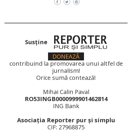
Susţine
DONEAZÃ
contribuind la promovarea unui altfel de
jurnalism!
Orice sumă contează!
Mihai Calin Paval
RO53INGB0000999901462814
ING Bank
Asociaţia Reporter pur şi simplu
CIF: 27968875