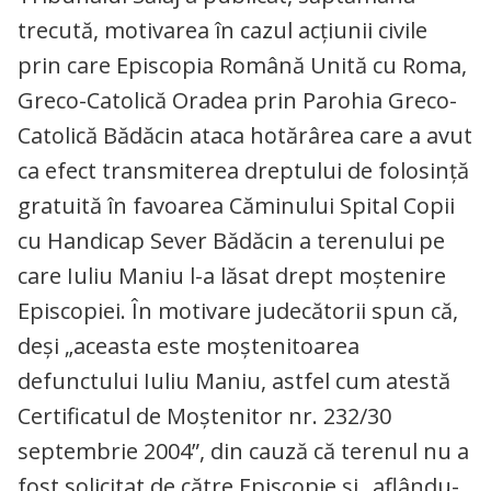
trecută, motivarea în cazul acţiunii civile
prin care Episcopia Română Unită cu Roma,
Greco-Catolică Oradea prin Parohia Greco-
Catolică Bădăcin ataca hotărârea care a avut
ca efect transmiterea dreptului de folosinţă
gratuită în favoarea Căminului Spital Copii
cu Handicap Sever Bădăcin a terenului pe
care Iuliu Maniu l-a lăsat drept moştenire
Episcopiei. În motivare judecătorii spun că,
deşi „aceasta este moştenitoarea
defunctului Iuliu Maniu, astfel cum atestă
Certificatul de Moştenitor nr. 232/30
septembrie 2004”, din cauză că terenul nu a
fost solicitat de către Episcopie şi „aflându-