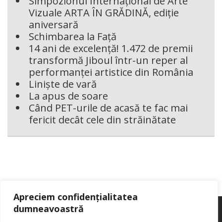
Simpozionul Internațional de Arte
Vizuale ARTA ÎN GRĂDINĂ, ediție
aniversară
Schimbarea la Față
14 ani de excelență! 1.472 de premii
transformă Jiboul într-un reper al
performanței artistice din România
Liniște de vară
La apus de soare
Când PET-urile de acasă te fac mai
fericit decât cele din străinătate
Apreciem confidențialitatea
dumneavoastră