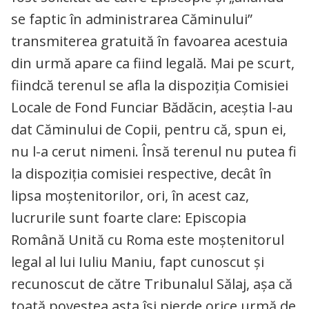
se faptic în administrarea Căminului”
transmiterea gratuită în favoarea acestuia
din urmă apare ca fiind legală. Mai pe scurt,
fiindcă terenul se afla la dispoziţia Comisiei
Locale de Fond Funciar Bădăcin, aceştia l-au
dat Căminului de Copii, pentru că, spun ei,
nu l-a cerut nimeni. Însă terenul nu putea fi
la dispoziţia comisiei respective, decât în
lipsa moştenitorilor, ori, în acest caz,
lucrurile sunt foarte clare: Episcopia
Română Unită cu Roma este moştenitorul
legal al lui Iuliu Maniu, fapt cunoscut şi
recunoscut de către Tribunalul Sălaj, aşa că
toată povestea asta îşi pierde orice urmă de