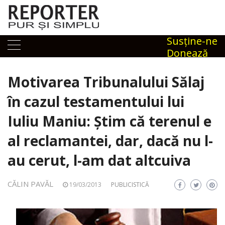
Skip
to
content
Susţine-ne
Donează
Motivarea Tribunalului Sălaj
în cazul testamentului lui
Iuliu Maniu: Ştim că terenul e
al reclamantei, dar, dacă nu l-
au cerut, l-am dat altcuiva
CĂLIN PAVĂL
19/03/2013
PUBLICISTICĂ