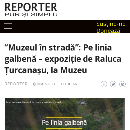
Skip
to
content
Susţine-ne
Donează
”Muzeul în stradă”: Pe linia
galbenă – expoziție de Raluca
Țurcanașu, la Muzeu
REPORTER
06/07/2021
COTIDIAN