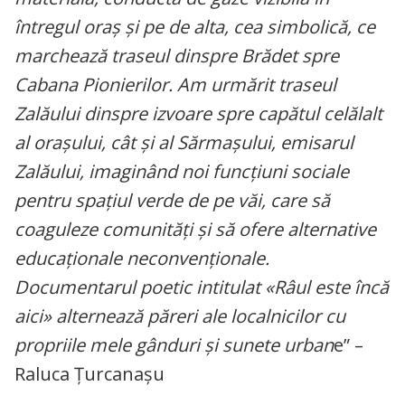
întregul oraș și pe de alta, cea simbolică, ce
marchează traseul dinspre Brădet spre
Cabana Pionierilor. Am urmărit traseul
Zalăului dinspre izvoare spre capătul celălalt
al orașului, cât și al Sărmașului, emisarul
Zalăului, imaginând noi funcțiuni sociale
pentru spațiul verde de pe văi, care să
coaguleze comunități și să ofere alternative
educaționale neconvenționale.
Documentarul poetic intitulat «Râul este încă
aici» alternează păreri ale localnicilor cu
propriile mele gânduri și sunete urban
e” –
Raluca Țurcanașu