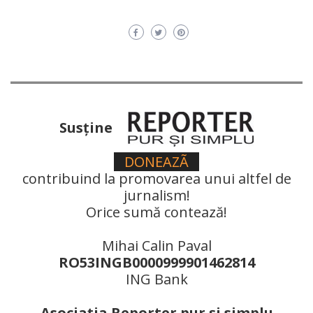
Susţine
DONEAZÃ
contribuind la promovarea unui altfel de
jurnalism!
Orice sumă contează!
Mihai Calin Paval
RO53INGB0000999901462814
ING Bank
Asociaţia Reporter pur şi simplu