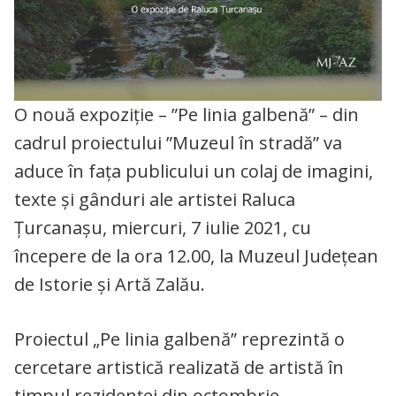
O nouă expoziție – ”Pe linia galbenă” – din
cadrul proiectului ”Muzeul în stradă” va
aduce în fața publicului un colaj de imagini,
texte și gânduri ale artistei Raluca
Țurcanașu, miercuri, 7 iulie 2021, cu
începere de la ora 12.00, la Muzeul Județean
de Istorie și Artă Zalău.
Proiectul „Pe linia galbenă” reprezintă o
cercetare artistică realizată de artistă în
timpul rezidenței din octombrie –