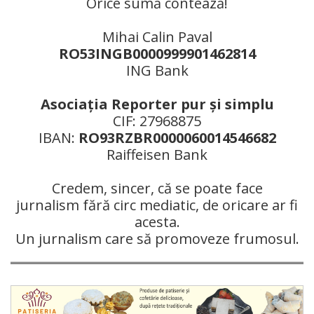
Orice sumă contează!
Mihai Calin Paval
RO53INGB0000999901462814
ING Bank
Asociaţia Reporter pur şi simplu
CIF: 27968875
IBAN:
RO93RZBR0000060014546682
Raiffeisen Bank
Credem, sincer, că se poate face
jurnalism fără circ mediatic, de oricare ar fi
acesta.
Un jurnalism care să promoveze frumosul.