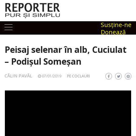
Skip
to
content
Susţine-ne
Donează
Peisaj selenar în alb, Cuciulat
– Podișul Someșan
CĂLIN PAVĂL
07/01/2019
PE COCLAURI