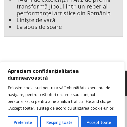
transformă Jiboul într-un reper al
performanței artistice din România
Liniște de vară
La apus de soare
Apreciem confidențialitatea
dumneavoastră
Folosim cookie-uri pentru a vă îmbunătăți experiența de
navigare, pentru a vă oferi reclame sau conținut
personalizat și pentru a ne analiza traficul. Făcând clic pe
© Reporter pur si simplu
- Toate drepturile rezervate
Politica de cookie-
„Accept toate”, sunteți de acord cu utilizarea cookie-urilor.
uri
Nota de informare cu privire la prelucrarea de date personale
Contact
Preferinte
Resping toate
Accept toate
Log in