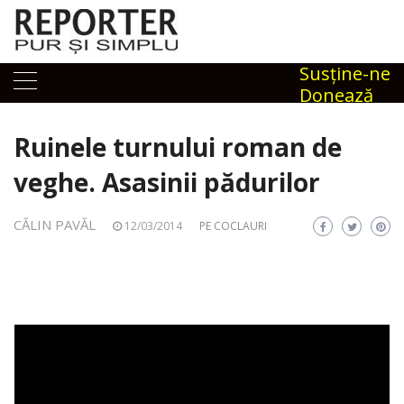
Skip
to
content
Susţine-ne
Donează
Ruinele turnului roman de
veghe. Asasinii pădurilor
CĂLIN PAVĂL
12/03/2014
PE COCLAURI