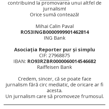
contribuind la promovarea unui altfel de
jurnalism!
Orice sumă contează!
Mihai Calin Paval
RO53INGB0000999901462814
ING Bank
Asociaţia Reporter pur şi simplu
CIF: 27968875
IBAN:
RO93RZBR0000060014546682
Raiffeisen Bank
Credem, sincer, că se poate face
jurnalism fără circ mediatic, de oricare ar fi
acesta.
Un jurnalism care să promoveze frumosul.