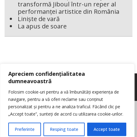
transformă Jiboul într-un reper al
performanței artistice din România
Liniște de vară
La apus de soare
Apreciem confidențialitatea
dumneavoastră
Folosim cookie-uri pentru a vă îmbunătăți experiența de
navigare, pentru a vă oferi reclame sau conținut
personalizat și pentru a ne analiza traficul. Făcând clic pe
© Reporter pur si simplu
- Toate drepturile rezervate
Politica de cookie-
„Accept toate”, sunteți de acord cu utilizarea cookie-urilor.
uri
Nota de informare cu privire la prelucrarea de date personale
Contact
Preferinte
Resping toate
Accept toate
Log in