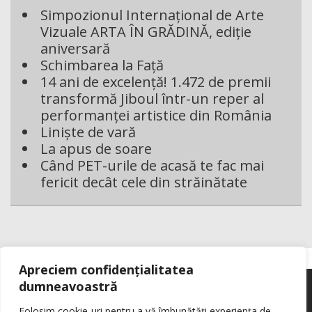
Simpozionul Internațional de Arte
Vizuale ARTA ÎN GRĂDINĂ, ediție
aniversară
Schimbarea la Față
14 ani de excelență! 1.472 de premii
transformă Jiboul într-un reper al
performanței artistice din România
Liniște de vară
La apus de soare
Când PET-urile de acasă te fac mai
fericit decât cele din străinătate
Apreciem confidențialitatea
dumneavoastră
Folosim cookie-uri pentru a vă îmbunătăți experiența de