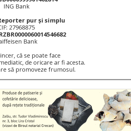
ING Bank
Reporter pur şi simplu
CIF: 27968875
ZBR0000060014546682
aiffeisen Bank
ncer, că se poate face
mediatic, de oricare ar fi acesta.
are să promoveze frumosul.