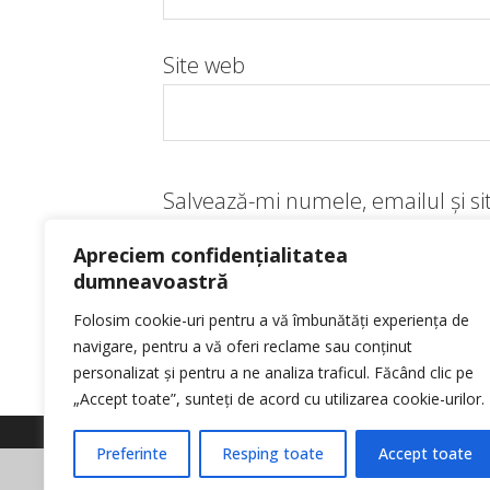
Site web
Salvează-mi numele, emailul și si
viitoare când o să comentez.
Apreciem confidențialitatea
dumneavoastră
Folosim cookie-uri pentru a vă îmbunătăți experiența de
navigare, pentru a vă oferi reclame sau conținut
personalizat și pentru a ne analiza traficul. Făcând clic pe
„Accept toate”, sunteți de acord cu utilizarea cookie-urilor.
Preferinte
Resping toate
Accept toate
© Reporter pur si simplu
- Toate drep