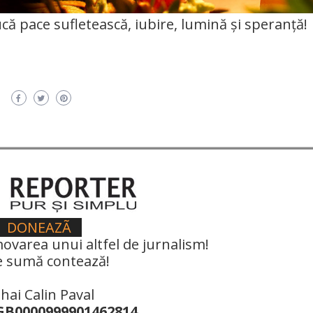
că pace sufletească, iubire, lumină și speranță!
DONEAZÃ
ovarea unui altfel de jurnalism!
e sumă contează!
hai Calin Paval
B0000999901462814