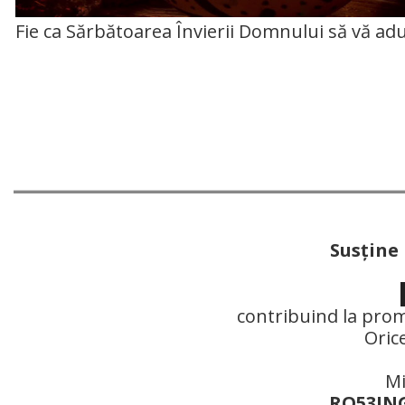
Fie ca Sărbătoarea Învierii Domnului să vă adu
Susţine
contribuind la prom
Oric
Mi
RO53ING