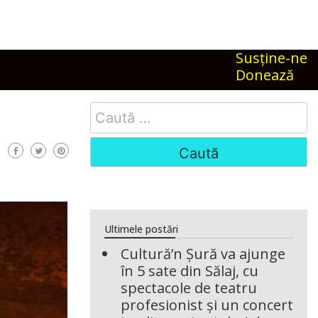
Susţine-ne
Donează
Search
for:
Ultimele postări
Cultură’n Șură va ajunge
în 5 sate din Sălaj, cu
spectacole de teatru
profesionist și un concert