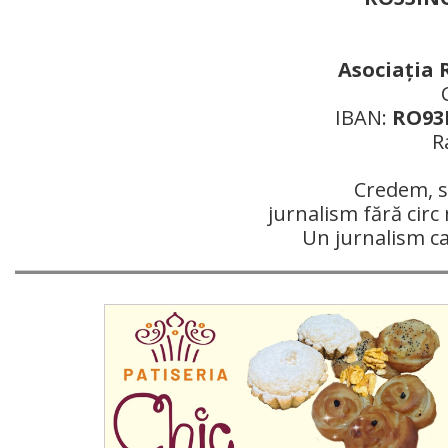
Asociaţia 
IBAN:
RO93R
R
Credem, si
jurnalism fără circ 
Un jurnalism c