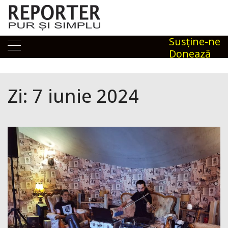
Skip
to
content
Susţine-ne
Donează
Zi:
7 iunie 2024