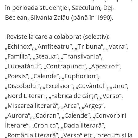
în perioada studenţiei, Saeculum, Dej-
Beclean, Silvania Zalău (până în 1990).
Reviste la care a colaborat (selectiv):
„Echinox”, „Amfiteatru”, „Tribuna”, „Vatra”,
„Familia”, „Steaua”, „Transilvania”,
„Luceafărul”, „Contrapunct”, „Apostrof”,
„Poesis”, „Calende”, „Euphorion”,
„Discobolul”, „Excelsior”, „Cuvântul”, „Unu”,
„Nord Literar”, „Fabrica de cărţi”, „Verso”,
„Mişcarea literară”, „Arca”, „Argeş”,
„Aurora”, „Cadran”, „Calende”, „Convorbiri
literare”, „Cronica”, „Dacia literară”,
„România literară”, „Verso” etc., precum şi la