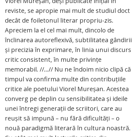
Viorel Mureșan, deși publicate inițial în
reviste, se apropie mai mult de studiul doct
decât de foiletonul literar propriu-zis.
Apreciem la el cel mai mult, dincolo de
înclinarea autoreflexivă, subtilitatea gândirii
și precizia în exprimare, în linia unui discurs
critic consistent, în multe privințe
memorabil. //…// Nu ne îndoim nicio clipă că
timpul va confirma multe din contribuțiile
critice ale poetului Viorel Mureșan. Acestea
converg pe deplin cu sensibilitatea și ideile
unei întregi generații de scriitori, care au
reușit să impună – nu fără dificultăți – o
nouă paradigmă literară în cultura noastră.