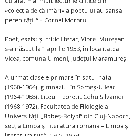
Cu atât mai mult lecturile critice din
«colecția de călimări» a poetului au șansa
perenității.” – Cornel Moraru
Poet, eseist şi critic literar, Viorel Mureșan
s-a născut la 1 aprilie 1953, în localitatea
Vicea, comuna Ulmeni, judeţul Maramureş.
A urmat clasele primare în satul natal
(1960-1964), gimnaziul în Someş-Uileac
(1964-1968), Liceul Teoretic Cehu Silvaniei
(1968-1972), Facultatea de Filologie a
Universităţii „Babeş-Bolyai” din Cluj-Napoca,
secţia Limba şi literatura română – Limba şi
literatura rusă (1974-1979).