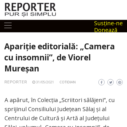
Skip
to
content
Susţine-ne
Donează
Apariție editorială: „Camera
cu insomnii”, de Viorel
Mureșan
REPORTER
31/05/2021
COTIDIAN
A apărut, în Colecția „Scriitori sălăjeni”, cu
sprijinul Consiliului Județean Sălaj și al
Centrului de Cultură și Artă al Județului