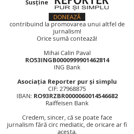
Susţine
DONEAZÃ
contribuind la promovarea unui altfel de
jurnalism!
Orice sumă contează!
Mihai Calin Paval
RO53INGB0000999901462814
ING Bank
Asociaţia Reporter pur şi simplu
CIF: 27968875
IBAN:
RO93RZBR0000060014546682
Raiffeisen Bank
Credem, sincer, că se poate face
jurnalism fără circ mediatic, de oricare ar fi
acesta.