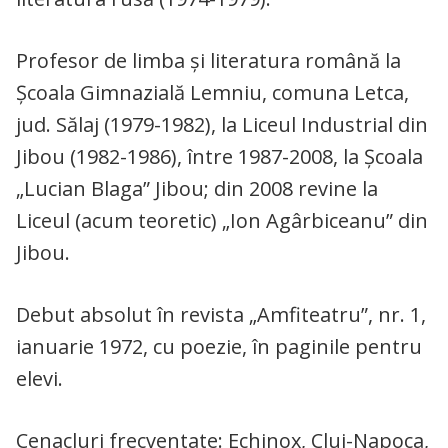
Profesor de limba şi literatura română la
Şcoala Gimnazială Lemniu, comuna Letca,
jud. Sălaj (1979-1982), la Liceul Industrial din
Jibou (1982-1986), între 1987-2008, la Şcoala
„Lucian Blaga” Jibou; din 2008 revine la
Liceul (acum teoretic) „Ion Agârbiceanu” din
Jibou.
Debut absolut în revista „Amfiteatru”, nr. 1,
ianuarie 1972, cu poezie, în paginile pentru
elevi.
Cenacluri frecventate: Echinox, Cluj-Napoca,