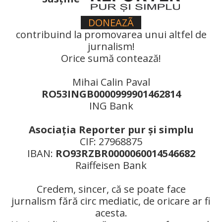
DONEAZÃ
contribuind la promovarea unui altfel de
jurnalism!
Orice sumă contează!
Mihai Calin Paval
RO53INGB0000999901462814
ING Bank
Asociaţia Reporter pur şi simplu
CIF: 27968875
IBAN:
RO93RZBR0000060014546682
Raiffeisen Bank
Credem, sincer, că se poate face
jurnalism fără circ mediatic, de oricare ar fi
acesta.