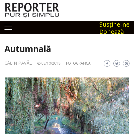
Skip
to
content
Susţine-ne
Donează
Autumnală
CĂLIN PAVĂL
08/10/2018
FOTOGRAFICA