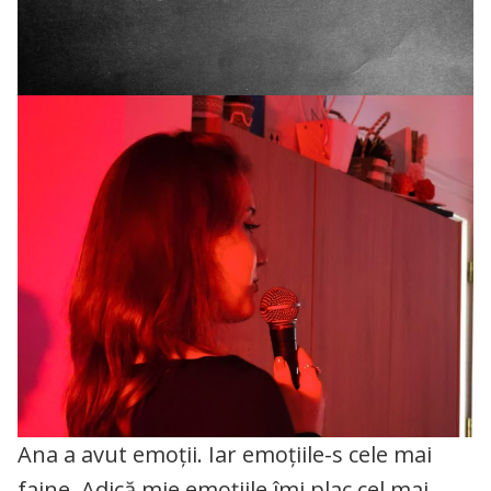
Ana a avut emoții. Iar emoțiile-s cele mai
faine. Adică mie emoțiile îmi plac cel mai