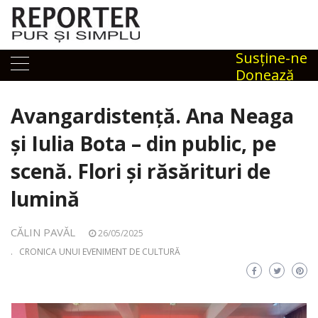
Skip
to
content
Susţine-ne
Donează
Avangardistență. Ana Neaga
și Iulia Bota – din public, pe
scenă. Flori și răsărituri de
lumină
CĂLIN PAVĂL
26/05/2025
.
CRONICA UNUI EVENIMENT DE CULTURĂ