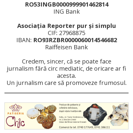
RO53INGB0000999901462814
ING Bank
Asociaţia Reporter pur şi simplu
CIF: 27968875
IBAN:
RO93RZBR0000060014546682
Raiffeisen Bank
Credem, sincer, că se poate face
jurnalism fără circ mediatic, de oricare ar fi
acesta.
Un jurnalism care să promoveze frumosul.