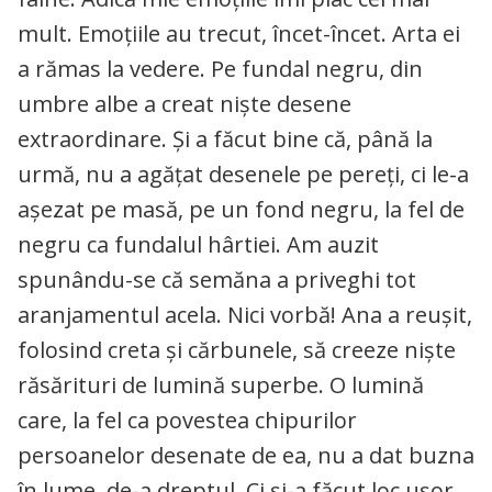
mult. Emoțiile au trecut, încet-încet. Arta ei
a rămas la vedere. Pe fundal negru, din
umbre albe a creat niște desene
extraordinare. Și a făcut bine că, până la
urmă, nu a agățat desenele pe pereți, ci le-a
așezat pe masă, pe un fond negru, la fel de
negru ca fundalul hârtiei. Am auzit
spunându-se că semăna a priveghi tot
aranjamentul acela. Nici vorbă! Ana a reușit,
folosind creta și cărbunele, să creeze niște
răsărituri de lumină superbe. O lumină
care, la fel ca povestea chipurilor
persoanelor desenate de ea, nu a dat buzna
în lume, de-a dreptul. Ci și-a făcut loc ușor,