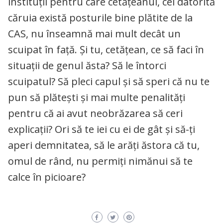
instituții pentru care cetățeanul, cel datorită
căruia există posturile bine plătite de la
CAS, nu înseamnă mai mult decât un
scuipat în față. Și tu, cetățean, ce să faci în
situații de genul ăsta? Să le întorci
scuipatul? Să pleci capul și să speri că nu te
pun să plătești și mai multe penalități
pentru că ai avut neobrăzarea să ceri
explicații? Ori să te iei cu ei de gât și să-ți
aperi demnitatea, să le arăți ăstora că tu,
omul de rând, nu permiți nimănui să te
calce în picioare?