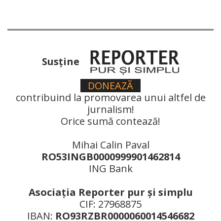
Susţine
DONEAZÃ
contribuind la promovarea unui altfel de
jurnalism!
Orice sumă contează!
Mihai Calin Paval
RO53INGB0000999901462814
ING Bank
Asociaţia Reporter pur şi simplu
CIF: 27968875
IBAN:
RO93RZBR0000060014546682