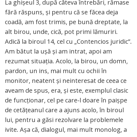
La ghișeul 3, după câteva întrebări, rămase
fără răspuns, și pentru că se făcea deja
coadă, am fost trimis, pe bună dreptate, la
alt birou, unde, cică, pot primi lămuriri.
Adică la biroul 14, cel cu „Contencios juridic”.
Am bătut la ușă și am intrat, apoi am
rezumat situația. Acolo, la birou, un domn,
pardon, un ins, mai mult cu ochii în
monitor, neatent și neinteresat de ceea ce
aveam de spus, era, și este, exemplul clasic
de funcționar, cel pe care-l doare în paișpe
de cetățeanul care a ajuns acolo, în biroul
lui, pentru a găsi rezolvare la problemele
ivite. Așa că, dialogul, mai mult monolog, a