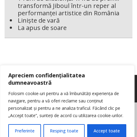
transformă Jiboul într-un reper al
performanței artistice din România
Liniște de vară
La apus de soare
Apreciem confidențialitatea
dumneavoastră
Folosim cookie-uri pentru a vă îmbunătăți experiența de
navigare, pentru a vă oferi reclame sau conținut
personalizat și pentru a ne analiza traficul. Făcând clic pe
© Reporter pur si simplu
- Toate drepturile rezervate
Politica de cookie-
„Accept toate”, sunteți de acord cu utilizarea cookie-urilor.
uri
Nota de informare cu privire la prelucrarea de date personale
Contact
Preferinte
Resping toate
Accept toate
Log in