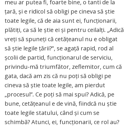
meu ar putea fi, foarte bine, o tanti de la
țară, și e ridicol să obligi pe cineva să știe
toate legile, că de aia sunt ei, funcționarii,
plătiți, ca să le știe ei și pentru ceilalți. „Adică
vreți să spuneți că cetățeanul nu e obligat
să știe legile țării?”, se agață rapid, rod al
școlii de partid, funcționarul de serviciu,
privindu-mă triumfător, zeflemitor, cum că
gata, dacă am zis că nu poți să obligi pe
cineva să știe toate legile, am pierdut
„procesul”. Ce poți să mai spui? Adică, pe
bune, cetățeanul e de vină, fiindcă nu știe
toate legile statului, când și cum se
schimbă? Atunci, ei, funcționarii, ce rol au?