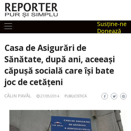
Skip
to
content
Susţine-ne
Donează
Casa de Asigurări de
Sănătate, după ani, aceeași
căpușă socială care își bate
joc de cetățeni
CĂLIN PAVĂL
27/05/2014
PUBLICISTICĂ