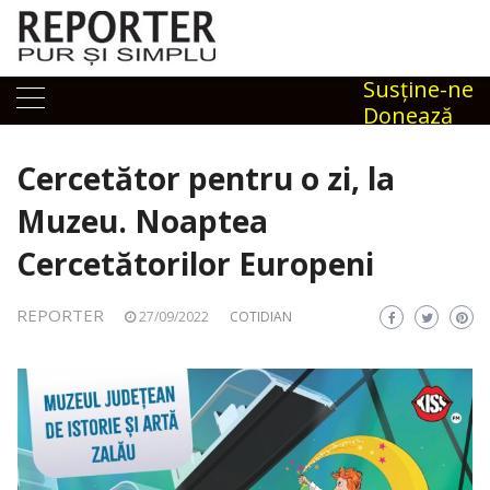
Skip
to
content
Susţine-ne
Donează
Cercetător pentru o zi, la
Muzeu. Noaptea
Cercetătorilor Europeni
REPORTER
27/09/2022
COTIDIAN