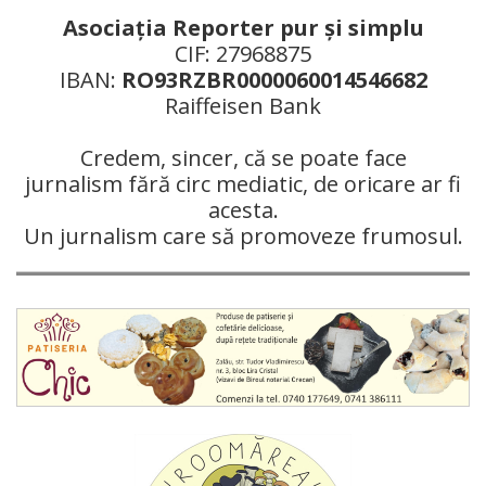
Asociaţia Reporter pur şi simplu
CIF: 27968875
IBAN:
RO93RZBR0000060014546682
Raiffeisen Bank
Credem, sincer, că se poate face
jurnalism fără circ mediatic, de oricare ar fi
acesta.
Un jurnalism care să promoveze frumosul.