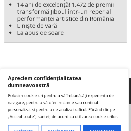
14 ani de excelență! 1.472 de premii
transformă Jiboul într-un reper al
performanței artistice din România
Liniște de vară
La apus de soare
Apreciem confidențialitatea
dumneavoastră
Folosim cookie-uri pentru a vă îmbunătăți experiența de
navigare, pentru a vă oferi reclame sau conținut
personalizat și pentru a ne analiza traficul. Făcând clic pe
© Reporter pur si simplu
- Toate drepturile rezervate
Politica de cookie-
„Accept toate”, sunteți de acord cu utilizarea cookie-urilor.
uri
Nota de informare cu privire la prelucrarea de date personale
Contact