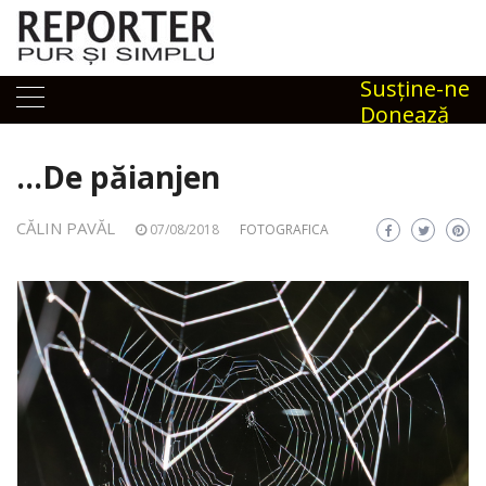
Skip
to
content
Susţine-ne
Donează
…De păianjen
CĂLIN PAVĂL
07/08/2018
FOTOGRAFICA