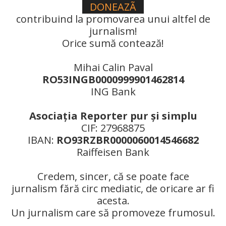
DONEAZÃ
contribuind la promovarea unui altfel de
jurnalism!
Orice sumă contează!
Mihai Calin Paval
RO53INGB0000999901462814
ING Bank
Asociaţia Reporter pur şi simplu
CIF: 27968875
IBAN:
RO93RZBR0000060014546682
Raiffeisen Bank
Credem, sincer, că se poate face
jurnalism fără circ mediatic, de oricare ar fi
acesta.
Un jurnalism care să promoveze frumosul.