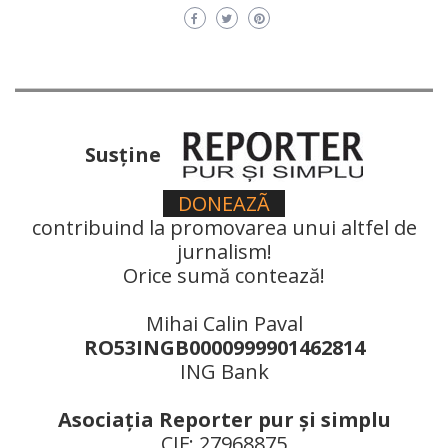
Susţine
DONEAZÃ
contribuind la promovarea unui altfel de
jurnalism!
Orice sumă contează!
Mihai Calin Paval
RO53INGB0000999901462814
ING Bank
Asociaţia Reporter pur şi simplu
CIF: 27968875