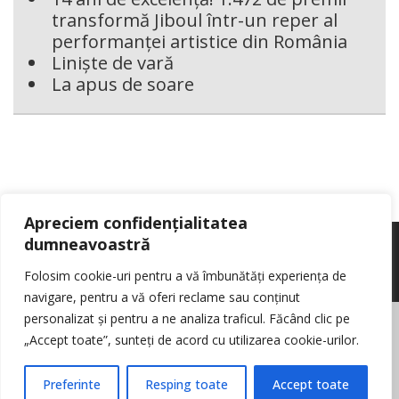
transformă Jiboul într-un reper al
performanței artistice din România
Liniște de vară
La apus de soare
Apreciem confidențialitatea
dumneavoastră
Folosim cookie-uri pentru a vă îmbunătăți experiența de
navigare, pentru a vă oferi reclame sau conținut
personalizat și pentru a ne analiza traficul. Făcând clic pe
© Reporter pur si simplu
- Toate drepturile rezervate
Politica de cookie-
„Accept toate”, sunteți de acord cu utilizarea cookie-urilor.
uri
Nota de informare cu privire la prelucrarea de date personale
Contact
Preferinte
Resping toate
Accept toate
Log in