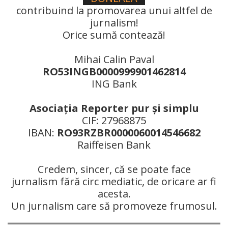
contribuind la promovarea unui altfel de
jurnalism!
Orice sumă contează!
Mihai Calin Paval
RO53INGB0000999901462814
ING Bank
Asociaţia Reporter pur şi simplu
CIF: 27968875
IBAN:
RO93RZBR0000060014546682
Raiffeisen Bank
Credem, sincer, că se poate face
jurnalism fără circ mediatic, de oricare ar fi
acesta.
Un jurnalism care să promoveze frumosul.