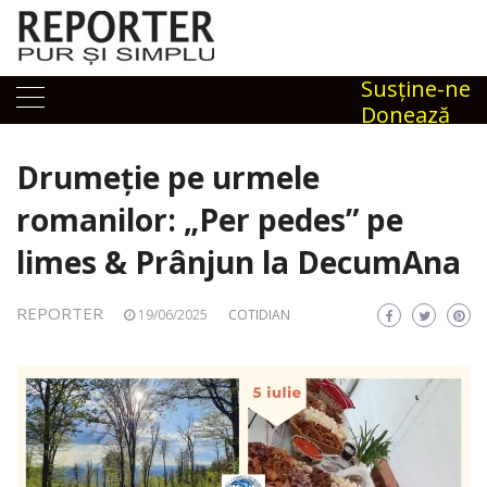
Skip
to
content
Susţine-ne
Donează
Drumeție pe urmele
romanilor: „Per pedes” pe
limes & Prânjun la DecumAna
REPORTER
19/06/2025
COTIDIAN