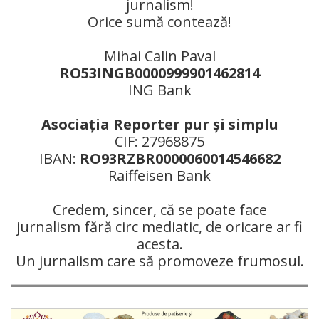
jurnalism!
Orice sumă contează!
Mihai Calin Paval
RO53INGB0000999901462814
ING Bank
Asociaţia Reporter pur şi simplu
CIF: 27968875
IBAN:
RO93RZBR0000060014546682
Raiffeisen Bank
Credem, sincer, că se poate face
jurnalism fără circ mediatic, de oricare ar fi
acesta.
Un jurnalism care să promoveze frumosul.