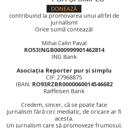
DONEAZÃ
contribuind la promovarea unui altfel de
jurnalism!
Orice sumă contează!
Mihai Calin Paval
RO53INGB0000999901462814
ING Bank
Asociaţia Reporter pur şi simplu
CIF: 27968875
IBAN:
RO93RZBR0000060014546682
Raiffeisen Bank
Credem, sincer, că se poate face
jurnalism fără circ mediatic, de oricare ar fi
acesta.
Un jurnalism care să promoveze frumosul.