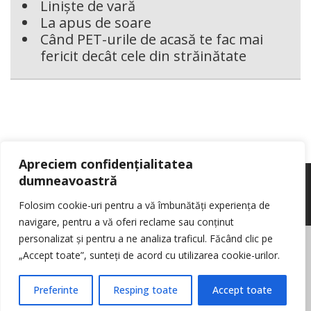
Liniște de vară
La apus de soare
Când PET-urile de acasă te fac mai
fericit decât cele din străinătate
Apreciem confidențialitatea
dumneavoastră
Folosim cookie-uri pentru a vă îmbunătăți experiența de
navigare, pentru a vă oferi reclame sau conținut
personalizat și pentru a ne analiza traficul. Făcând clic pe
© Reporter pur si simplu
- Toate drepturile rezervate
Politica de cookie-
„Accept toate”, sunteți de acord cu utilizarea cookie-urilor.
uri
Nota de informare cu privire la prelucrarea de date personale
Contact
Preferinte
Resping toate
Accept toate
Log in