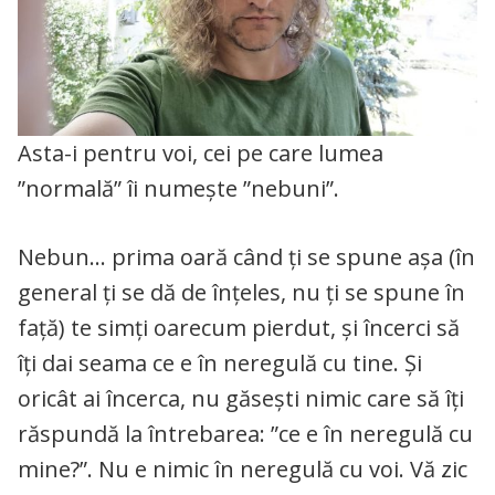
Asta-i pentru voi, cei pe care lumea
”normală” îi numește ”nebuni”.
Nebun… prima oară când ți se spune așa (în
general ți se dă de înțeles, nu ți se spune în
față) te simți oarecum pierdut, și încerci să
îți dai seama ce e în neregulă cu tine. Și
oricât ai încerca, nu găsești nimic care să îți
răspundă la întrebarea: ”ce e în neregulă cu
mine?”. Nu e nimic în neregulă cu voi. Vă zic