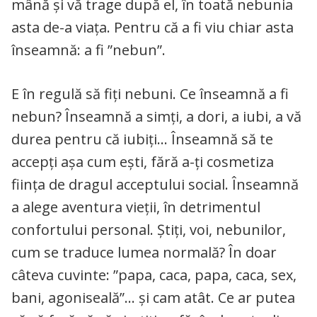
mână și vă trage după el, în toată nebunia
asta de-a viața. Pentru că a fi viu chiar asta
înseamnă: a fi ”nebun”.
E în regulă să fiți nebuni. Ce înseamnă a fi
nebun? Înseamnă a simți, a dori, a iubi, a vă
durea pentru că iubiți… Înseamnă să te
accepți așa cum ești, fără a-ți cosmetiza
ființa de dragul acceptului social. Înseamnă
a alege aventura vieții, în detrimentul
confortului personal. Știți, voi, nebunilor,
cum se traduce lumea normală? În doar
câteva cuvinte: ”papa, caca, papa, caca, sex,
bani, agoniseală”… și cam atât. Ce ar putea