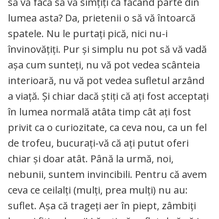
să vă facă să vă simțiți ca făcând parte din
lumea asta? Da, prietenii o să vă întoarcă
spatele. Nu le purtați pică, nici nu-i
învinovățiți. Pur și simplu nu pot să vă vadă
așa cum sunteți, nu vă pot vedea scânteia
interioară, nu vă pot vedea sufletul arzând
a viață. Și chiar dacă știți că ați fost acceptați
în lumea normală atâta timp cât ați fost
privit ca o curiozitate, ca ceva nou, ca un fel
de trofeu, bucurați-vă că ați putut oferi
chiar și doar atât. Până la urmă, noi,
nebunii, suntem invincibili. Pentru că avem
ceva ce ceilalți (mulți, prea mulți) nu au:
suflet. Așa că trageți aer în piept, zâmbiți