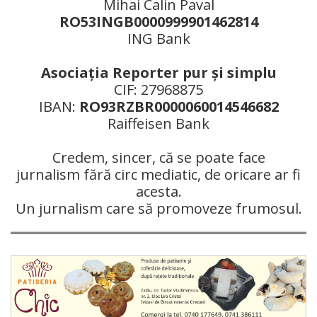
Mihai Calin Paval
RO53INGB0000999901462814
ING Bank
Asociaţia Reporter pur şi simplu
CIF: 27968875
IBAN:
RO93RZBR0000060014546682
Raiffeisen Bank
Credem, sincer, că se poate face
jurnalism fără circ mediatic, de oricare ar fi
acesta.
Un jurnalism care să promoveze frumosul.