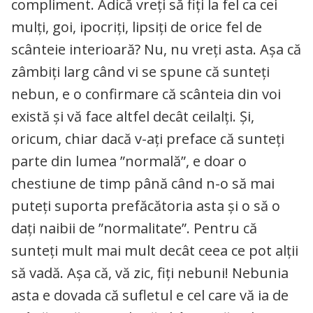
compliment. Adică vreți să fiți la fel ca cei
mulți, goi, ipocriți, lipsiți de orice fel de
scânteie interioară? Nu, nu vreți asta. Așa că
zâmbiți larg când vi se spune că sunteți
nebun, e o confirmare că scânteia din voi
există și vă face altfel decât ceilalți. Și,
oricum, chiar dacă v-ați preface că sunteți
parte din lumea ”normală”, e doar o
chestiune de timp până când n-o să mai
puteți suporta prefăcătoria asta și o să o
dați naibii de ”normalitate”. Pentru că
sunteți mult mai mult decât ceea ce pot alții
să vadă. Așa că, vă zic, fiți nebuni! Nebunia
asta e dovada că sufletul e cel care vă ia de