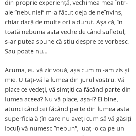
din proprie experiență, vechimea mea într-
ale ”nebuniei” m-a făcut deja de neînvins,
chiar dacă de multe ori a durut. Așa că, în
toată nebunia asta veche de când sufletul,
s-ar putea spune că știu despre ce vorbesc.
Sau poate nu…
Acuma, eu vă zic vouă, așa cum mi-am zis și
mie. Uitați-vă la lumea din jurul vostru. Vă
place ce vedeți, vă simțiți ca făcând parte din
lumea aceea? Nu vă place, așa-i? Ei bine,
atunci când cei făcând parte din lumea asta
superficială (în care nu aveți cum să vă găsiți
locul) vă numesc ”nebun”, luați-o ca pe un