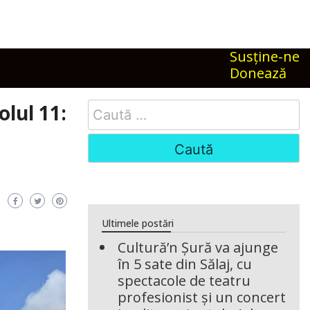
Susţine-ne
Donează
Search
olul 11:
for:
Ultimele postări
Cultură’n Șură va ajunge
în 5 sate din Sălaj, cu
spectacole de teatru
profesionist și un concert