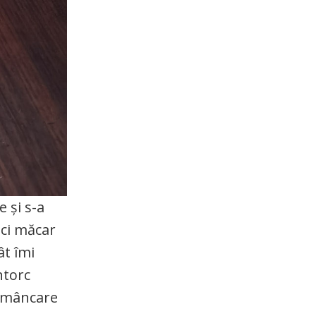
e și s-a
ici măcar
ât îmi
ntorc
e mâncare