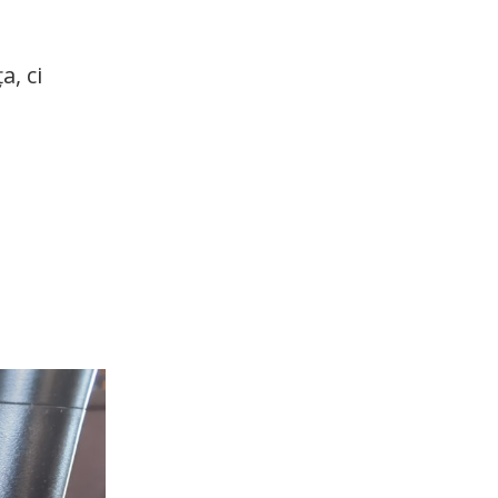
a, ci