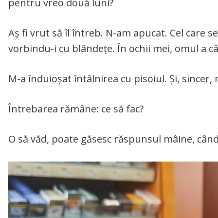
pentru vreo două luni?
Aș fi vrut să îl întreb. N-am apucat. Cel care se
vorbindu-i cu blândețe. În ochii mei, omul a c
M-a înduioșat întâlnirea cu pisoiul. Și, sincer
Întrebarea rămâne: ce să fac?
O să văd, poate găsesc răspunsul mâine, cân