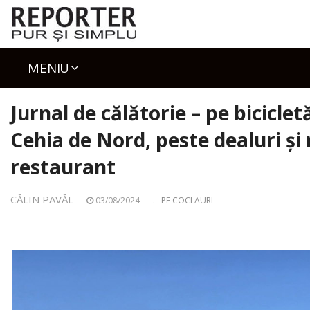
Skip
to
content
MENIU
Jurnal de călătorie – pe bicicle
Cehia de Nord, peste dealuri și 
restaurant
CĂLIN PAVĂL
03/08/2024
.
PE COCLAURI