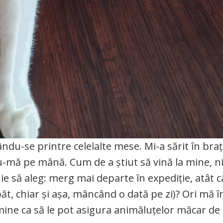
ându-se printre celelalte mese. Mi-a sărit în braț
du-mă pe mână. Cum de a știut să vină la mine, n
ie să aleg: merg mai departe în expediție, atât c
ăt, chiar și așa, mâncând o dată pe zi)? Ori mă î
e mine ca să le pot asigura animăluțelor măcar d