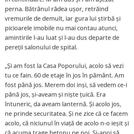
perna. Bătrânul râdea uşor, retrăind
vremurile de demult, iar gura lui ştirbă şi
picioarele imobile nu mai contau atunci,
amintirile l-au luat şi l-au dus departe de
pereţii salonului de spital.
„Şi am fost la Casa Poporului, acolo să vezi
tu ce fain. 60 de etaje în jos în pământ. Am
fost până jos. Merem doi inşi, să vedem ce-i
până jos, şi-aveam şi nişte ţuică. Era
întuneric, da aveam lanternă. Şi acolo jos,
ne prinde securitatea. Şi ne zice că ce facem
acolo, că niciunul în viaţă de acolo n-o ieşit şi
că acuma trage betonu pe noi. Şi-apoi să