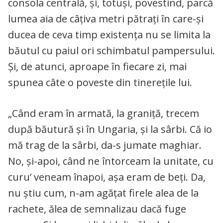
consola centrală, şi, totuşi, povestind, parcă
lumea aia de câţiva metri pătraţi în care-şi
ducea de ceva timp existenţa nu se limita la
băutul cu paiul ori schimbatul pampersului.
Şi, de atunci, aproape în fiecare zi, mai
spunea câte o poveste din tinereţile lui.
„Când eram în armată, la graniţă, trecem
după băutură şi în Ungaria, şi la sârbi. Că io
mă trag de la sârbi, da-s jumate maghiar.
No, şi-apoi, când ne întorceam la unitate, cu
curu’ veneam înapoi, aşa eram de beţi. Da,
nu ştiu cum, n-am agăţat firele alea de la
rachete, ălea de semnalizau dacă fuge