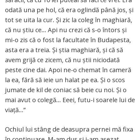
odată una pe hol, că era oglindă până jos, şi
tot se uita la cur. Şi zic la coleg în maghiară,
că nu ştiu ce… Api nu crezi că s-o întors şi
mi-o zis că o fost la facultate în Budapesta,
asta era a treia. Şi ştia maghiară, şi că să
avem grijă ce zicem, că nu ştii niciodată
peste cine dai. Apoi ne-o chemat în cameră
la ea, fără să ieie un halat pe ea. Şi o scos
jumate de kil de coniac să beie cu noi. Şi o
mai avut o colegă… Eeei, futu-i soarele lui de
viaţă…”
Ochiul lui stâng de deasupra pernei mă fixa
în continuare. M-am dus şi i-am aşezat