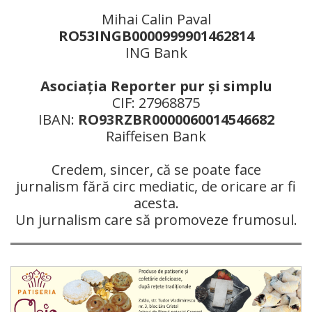
Mihai Calin Paval
RO53INGB0000999901462814
ING Bank
Asociaţia Reporter pur şi simplu
CIF: 27968875
IBAN:
RO93RZBR0000060014546682
Raiffeisen Bank
Credem, sincer, că se poate face
jurnalism fără circ mediatic, de oricare ar fi
acesta.
Un jurnalism care să promoveze frumosul.