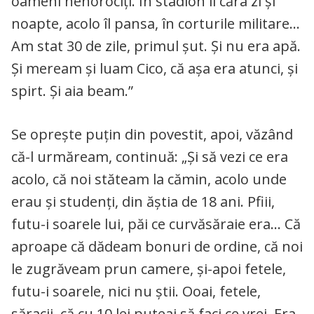
oameni nenorociţi. În stadion îl căra zi şi
noapte, acolo îl pansa, în corturile militare…
Am stat 30 de zile, primul şut. Şi nu era apă.
Şi meream şi luam Cico, că aşa era atunci, şi
spirt. Şi aia beam.”
Se opreşte puţin din povestit, apoi, văzând
că-l urmăream, continuă: „Şi să vezi ce era
acolo, că noi stăteam la cămin, acolo unde
erau şi studenţi, din ăştia de 18 ani. Pfiii,
futu-i soarele lui, păi ce curvăsăraie era… Că
aproape că dădeam bonuri de ordine, că noi
le zugrăveam prun camere, şi-apoi fetele,
futu-i soarele, nici nu ştii. Ooai, fetele,
săracii, că cu 10 lei puteai să faci ce vrei. Era