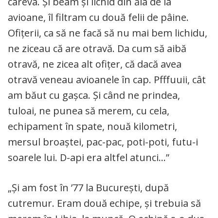
careva. Şi beam şi lichid din ăla de la
avioane, îl filtram cu două felii de pâine.
Ofiţerii, ca să ne facă să nu mai bem lichidu,
ne ziceau că are otravă. Da cum să aibă
otravă, ne zicea alt ofiţer, că dacă avea
otravă veneau avioanele în cap. Pfffuuii, cât
am băut cu gaşca. Şi când ne prindea,
tuloai, ne punea să merem, cu cela,
echipament în spate, nouă kilometri,
mersul broaştei, pac-pac, poti-poti, futu-i
soarele lui. D-api era altfel atunci…”
„Şi am fost în ’77 la Bucureşti, după
cutremur. Eram două echipe, şi trebuia să