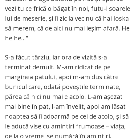
vezi tu ce frică o băgat în noi, futu-i soarele
lui de meserie, şi îi zic la vecinu că hai Ioska
să merem, că de aici nu mai ieşim afară. He
he he…”
S-a făcut târziu, iar ora de vizită s-a
terminat demult. M-am ridicat de pe
marginea patului, apoi m-am dus către
bunicul care, odată poveştile terminate,
părea că nici nu mai e acolo. L-am aşezat
mai bine în pat, l-am învelit, apoi am lăsat
noaptea să îi adoarmă pe cei de acolo, şi să
le aducă vise cu amintiri frumoase – viaţa,
de la o vreme, se numără în amintiri.