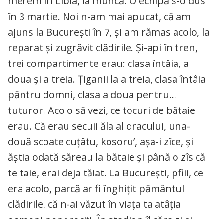
merem în Libia, la muncă. O echipă s-o dus
în 3 martie. Noi n-am mai apucat, că am
ajuns la Bucureşti în 7, şi am rămas acolo, la
reparat şi zugrăvit clădirile. Şi-api în tren,
trei compartimente erau: clasa întâia, a
doua şi a treia. Ţiganii la a treia, clasa întâia
păntru domni, clasa a doua pentru…
tuturor. Acolo să vezi, ce tocuri de bătaie
erau. Că erau secuii ăla al dracului, una-
două scoate cuţâtu, kosoru’, aşa-i zîce, şi
ăştia odată săreau la bătaie şi până o zîs că
te taie, erai deja tăiat. La Bucureşti, pfiii, ce
era acolo, parcă ar fi înghiţit pământul
clădirile, că n-ai văzut în viaţa ta atâţia