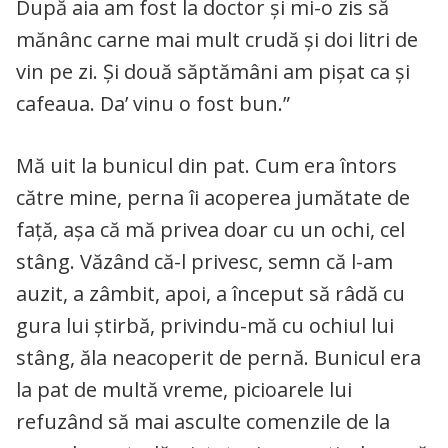
După aia am fost la doctor şi mi-o zis să
mănânc carne mai mult crudă şi doi litri de
vin pe zi. Şi două săptămâni am pişat ca şi
cafeaua. Da’ vinu o fost bun.”
Mă uit la bunicul din pat. Cum era întors
către mine, perna îi acoperea jumătate de
faţă, aşa că mă privea doar cu un ochi, cel
stâng. Văzând că-l privesc, semn că l-am
auzit, a zâmbit, apoi, a început să râdă cu
gura lui ştirbă, privindu-mă cu ochiul lui
stâng, ăla neacoperit de pernă. Bunicul era
la pat de multă vreme, picioarele lui
refuzând să mai asculte comenzile de la