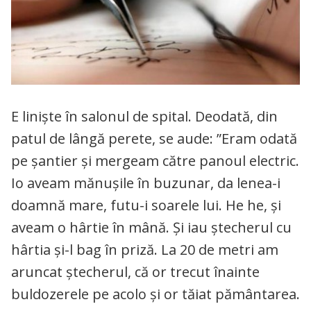
E linişte în salonul de spital. Deodată, din
patul de lângă perete, se aude: ”Eram odată
pe şantier şi mergeam către panoul electric.
Io aveam mănuşile în buzunar, da lenea-i
doamnă mare, futu-i soarele lui. He he, şi
aveam o hârtie în mână. Şi iau ştecherul cu
hârtia şi-l bag în priză. La 20 de metri am
aruncat ştecherul, că or trecut înainte
buldozerele pe acolo şi or tăiat pământarea.