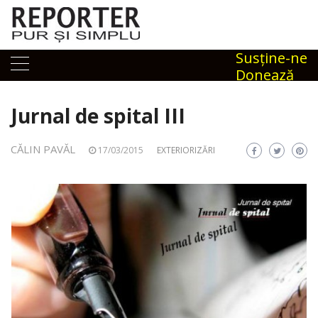
Skip
to
content
Susţine-ne
Donează
Jurnal de spital III
CĂLIN PAVĂL
17/03/2015
EXTERIORIZĂRI