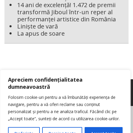
14 ani de excelență! 1.472 de premii
transformă Jiboul într-un reper al
performanței artistice din România
Liniște de vară
La apus de soare
Apreciem confidențialitatea
dumneavoastră
Folosim cookie-uri pentru a vă îmbunătăți experiența de
navigare, pentru a vă oferi reclame sau conținut
personalizat și pentru a ne analiza traficul. Făcând clic pe
© Reporter pur si simplu
- Toate drepturile rezervate
Politica de cookie-
„Accept toate”, sunteți de acord cu utilizarea cookie-urilor.
uri
Nota de informare cu privire la prelucrarea de date personale
Contact