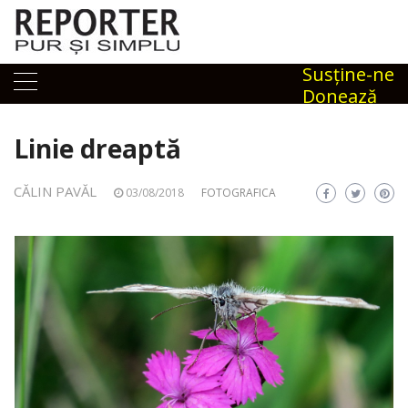
Skip
to
content
Susţine-ne
Donează
Linie dreaptă
CĂLIN PAVĂL
03/08/2018
FOTOGRAFICA