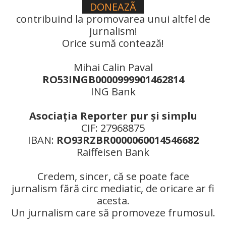
DONEAZÃ
contribuind la promovarea unui altfel de
jurnalism!
Orice sumă contează!
Mihai Calin Paval
RO53INGB0000999901462814
ING Bank
Asociaţia Reporter pur şi simplu
CIF: 27968875
IBAN:
RO93RZBR0000060014546682
Raiffeisen Bank
Credem, sincer, că se poate face
jurnalism fără circ mediatic, de oricare ar fi
acesta.
Un jurnalism care să promoveze frumosul.