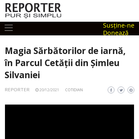
Skip
to
content
Susţine-ne
Donează
Magia Sărbătorilor de iarnă,
în Parcul Cetății din Șimleu
Silvaniei
REPORTER
20/12/2021
COTIDIAN