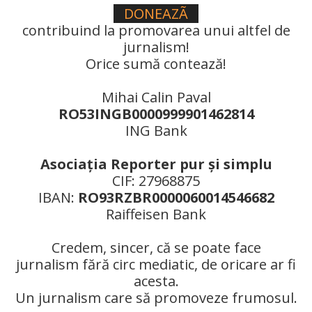
DONEAZÃ
contribuind la promovarea unui altfel de
jurnalism!
Orice sumă contează!
Mihai Calin Paval
RO53INGB0000999901462814
ING Bank
Asociaţia Reporter pur şi simplu
CIF: 27968875
IBAN:
RO93RZBR0000060014546682
Raiffeisen Bank
Credem, sincer, că se poate face
jurnalism fără circ mediatic, de oricare ar fi
acesta.
Un jurnalism care să promoveze frumosul.