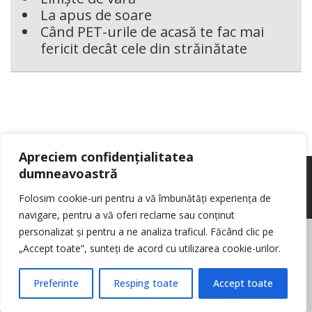
La apus de soare
Când PET-urile de acasă te fac mai
fericit decât cele din străinătate
Apreciem confidențialitatea
dumneavoastră
Folosim cookie-uri pentru a vă îmbunătăți experiența de
navigare, pentru a vă oferi reclame sau conținut
personalizat și pentru a ne analiza traficul. Făcând clic pe
© Reporter pur si simplu
- Toate drepturile rezervate
Politica de cookie-
„Accept toate”, sunteți de acord cu utilizarea cookie-urilor.
uri
Nota de informare cu privire la prelucrarea de date personale
Contact
Preferinte
Resping toate
Accept toate
Log in