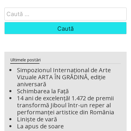
Search
for:
Ultimele postări
Simpozionul Internațional de Arte
Vizuale ARTA ÎN GRĂDINĂ, ediție
aniversară
Schimbarea la Față
14 ani de excelență! 1.472 de premii
transformă Jiboul într-un reper al
performanței artistice din România
Liniște de vară
La apus de soare