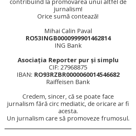
contribuind la promovarea unui altfel de
jurnalism!
Orice sumă contează!
Mihai Calin Paval
RO53INGB0000999901462814
ING Bank
Asociaţia Reporter pur şi simplu
CIF: 27968875
IBAN:
RO93RZBR0000060014546682
Raiffeisen Bank
Credem, sincer, că se poate face
jurnalism fără circ mediatic, de oricare ar fi
acesta.
Un jurnalism care să promoveze frumosul.